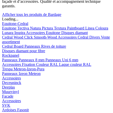
façade et d’accessoires. Qualité et accompagnement technique
garantis.
Afficher tous les produits de Bardage
Loading...
Equitone-Cedral
Equitone
Tectiva
Natura
Pictura
Textura
Paintboard
Linea
Coloura
Lunara
Inspira
Accessoires Equitone
Disques diamant
Cedral
Wood
Click Smooth-Wood
Accessoires Cedral
Divers
Vente
assortiment
Cedral Board
Panneaux
Rives de toiture
Disques diamant pour fibre
Rockpanel
Panneaux
Panneaux 8 mm
Panneaux Uni 6 mm
Accessoires
Fixation Couleur RAL
Laque couleur RAL
Trespa Meteon-Izeon-Pura
Panneaux
Izeon
Meteon
Accessoires
Deceuninck
Deeplas
Muurvinyl
Façade
Accessoires
SVK
Ardoises Fasonit