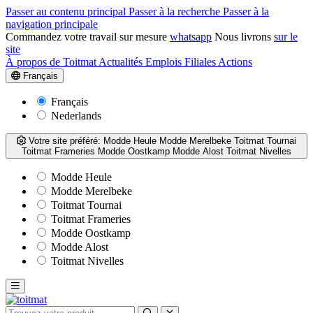
Passer au contenu principal
Passer à la recherche
Passer à la
navigation principale
Commandez votre travail sur mesure
whatsapp
Nous livrons
sur le
site
À propos de Toitmat
Actualités
Emplois
Filiales
Actions
Français
Français
Nederlands
Votre site préféré:
Modde Heule
Modde Merelbeke
Toitmat Tournai
Toitmat Frameries
Modde Oostkamp
Modde Alost
Toitmat Nivelles
Modde Heule
Modde Merelbeke
Toitmat Tournai
Toitmat Frameries
Modde Oostkamp
Modde Alost
Toitmat Nivelles