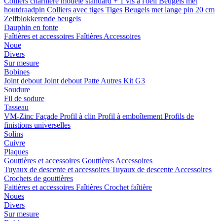
Colliers charnière
modele standard + 1 vis a l'oeil
Beugels met
houtdraadpin
Colliers avec tiges
Tiges
Beugels met lange pin 20 cm
Zelfblokkerende beugels
Dauphin en fonte
Faîtières et accessoires
Faîtières
Accessoires
Noue
Divers
Sur mesure
Bobines
Joint debout
Joint debout
Patte
Autres
Kit G3
Soudure
Fil de sodure
Tasseau
VM-Zinc Façade
Profil à clin
Profil à emboîtement
Profils de
finistions universelles
Solins
Cuivre
Plaques
Gouttières et accessoires
Gouttières
Accessoires
Tuyaux de descente et accessoires
Tuyaux de descente
Accessoires
Crochets de gouttières
Faitières et accessoires
Faîtières
Crochet faîtière
Noues
Divers
Sur mesure