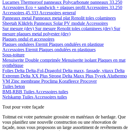
Lucarnes
Thermoroof panneaux
Polycarbonate panneaux 33.250
Accessoires Eco + sandwich + plaques profil
Accessoires 33.250
Accessoires 45.333
Accessoires general
Panneaux metal
Panneaux metal plat
Renolit toles colaminees
Sheetah Klikfels
Panneaux
Solar PV module
Accessoires
Sur mesure (dev)
Sur mesure Renolit toles colaminees (dev)
Sur
mesure plaques metal polyester (dev)
Plaques ondul et accessoires
Plaques ondulees
Eternit
Plaques ondulées en plastique
Accessoires
Eternit
Plaques ondulées en plastiques
Sous-toiture
Menuiserite
Double comprimée
Menuiserite isolant
Plaques en mat
synthétique
Folies
Delta
Delta-Fol-Dragofol
Delta maxx, fassade, vitaxx
Delta
Extremm
Delta XX Plus Strong
Delta Maxx Plus
Tyvek
Aluthermo
VM Zinc membrane
Proclima
Korafleece
Procover
Tuiles beton
BMI-RBB
Tuiles
Accessoires tuiles
Nelskamp
Tuiles
Accessoires tuiles
Tout pour votre façade
Toitmat est votre partenaire grossiste en matériaux de bardage. Que
vous planifiez une nouvelle construction ou une rénovation de
façade, nous vous proposons un large assortiment de revêtements de