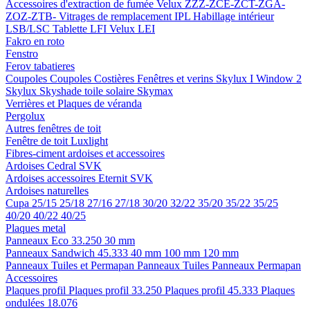
Accessoires d'extraction de fumée
Velux ZZZ-ZCE-ZCT-ZGA-
ZOZ-ZTB-
Vitrages de remplacement IPL
Habillage intérieur
LSB/LSC
Tablette LFI
Velux LEI
Fakro en roto
Fenstro
Ferov tabatieres
Coupoles
Coupoles
Costières
Fenêtres et verins
Skylux I Window 2
Skylux Skyshade toile solaire
Skymax
Verrières et Plaques de véranda
Pergolux
Autres fenêtres de toit
Fenêtre de toit Luxlight
Fibres-ciment ardoises et accessoires
Ardoises
Cedral
SVK
Ardoises accessoires
Eternit
SVK
Ardoises naturelles
Cupa
25/15
25/18
27/16
27/18
30/20
32/22
35/20
35/22
35/25
40/20
40/22
40/25
Plaques metal
Panneaux Eco 33.250
30 mm
Panneaux Sandwich 45.333
40 mm
100 mm
120 mm
Panneaux Tuiles et Permapan
Panneaux Tuiles
Panneaux Permapan
Accessoires
Plaques profil
Plaques profil 33.250
Plaques profil 45.333
Plaques
ondulées 18.076