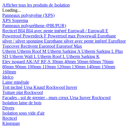
Afficher tous les produits de Isolation
Loading...
Panneaux polystyrène (XPS)
XPS Soprema
Panneaux polyuréthene (PIR/PUR)
Recticel
BI4
BI4 avec pente intégré
Eurowall / Eurowall E
Powerroof
Powerdeck F
Powerroof max
Powerwall
Eurothane
silver / silver sponning
Eurothane silver avec pente intégré
Eurofloor
Topcover
Rectivent
Euroroof
Euroroof Max
Utherm
Utherm Roof M
Utherm Sarking A
Utherm Sarking L Plus
SD
Utherm Wall L
Utherm Roof L
Utherm Sarking K
Elev isogard AK/AF RF-S
30mm
40mm
50mm
60mm
70mm
80mm
90mm
100mm
110mm
120mm
130mm
140mm
150mm
160mm
Idelco
Laine minérale
Toit incliné
Ursa
Knauf
Rockwool
Isover
Toiture plat
Rockwool
Façades - sol de grenier - murs creux
Ursa
Isover
Rockwool
Isolation laine de bois
Divers
Isolation sous vide d'air
Recticel
Kingspan