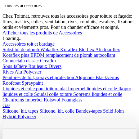
Tous les accessoires
Chez Toitmat, retrouvez tous les accessoires pour toiture et façade:
films, mastics, colles, ventilation, rives, conduits, escaliers, fixations,
outils et vêtements pros. Pour un chantier efficace et soigné.
Afficher tous les produits de Accessoires
Loading...
Accessoires toit et bardage
Substitut de plomb
Wakaflex
Koraflex
Eterflex
Alu loodflex
Koraflex plus
EPDM remplacement de plomb autocollant
Connectalu classic
Creaflex
Sous-faîtière
Rouleaux
Divers
Rives
Alu
Polyester
Peintures de toit, sprays et protection
Algimous
Blackvernis
Roofcoat
Spraypaint
Liquides et colle pout toiture plat
Imperbel liquides et colle
Ikopro
liquides et colle
Soudal colle toiture
Soprema liquides et colle
Chanfreins
Imperbel
Rotswol
Foamglass
Gas
Silicone, kit, tapes
Silicone, kit, colle
Bandes-tapes
Solid John
Hybrid Polymeer
Imperméabilisation
fillcoat
polycolorit
varia
Gouttières plastique, RWA
Gouttières
RWA
PE tuyaux et
accessoires
Ventilation
Simple paroi
Double paroi
Sonovent
Multivent
Nicoll