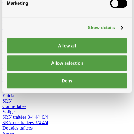
Vêtements et Chaussures
Marketing
Equipement de chantier
Echelles et passerelles de travail
Echelles 2-parties convertibles
Echelles 3-parties convertibles
Escabeau double
Escabeau
Echafaudage Roulant
Echafaudage pliable
Passerelle de travail
Echelles de toit
Accessoires pour echelles
Show details
Radios de chantier
Tout pour le bois
Allow all
Chevrons, voliges, lattes, lambris ou panneaux : Toitmat propose
une large gamme de bois adaptés à chaque application. Plusieurs
Allow selection
essences, traitées ou non, pour une qualité durable, prête à poser sur
toiture ou façade.
Afficher tous les produits de Bois
Deny
Loading...
Lattes
Epicia
SRN
Contre-lattes
Voliges
SRN traîtées
3/4
4/4
6/4
SRN pas traîtées
3/4
4/4
Douglas traîtées
Vuren