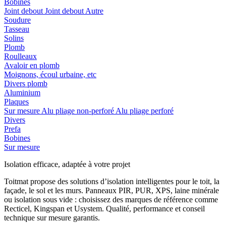
Bobines
Joint debout
Joint debout
Autre
Soudure
Tasseau
Solins
Plomb
Roulleaux
Avaloir en plomb
Moignons, écoul urbaine, etc
Divers plomb
Aluminium
Plaques
Sur mesure
Alu pliage non-perforé
Alu pliage perforé
Divers
Prefa
Bobines
Sur mesure
Isolation efficace, adaptée à votre projet
Toitmat propose des solutions d’isolation intelligentes pour le toit, la
façade, le sol et les murs. Panneaux PIR, PUR, XPS, laine minérale
ou isolation sous vide : choisissez des marques de référence comme
Recticel, Kingspan et Usystem. Qualité, performance et conseil
technique sur mesure garantis.