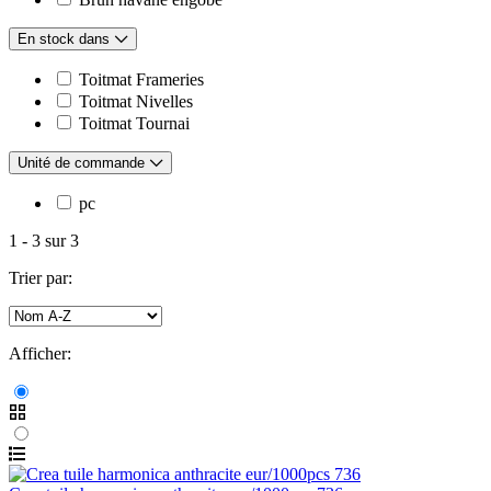
En stock dans
Toitmat Frameries
Toitmat Nivelles
Toitmat Tournai
Unité de commande
pc
1
-
3
sur
3
Trier par:
Afficher: