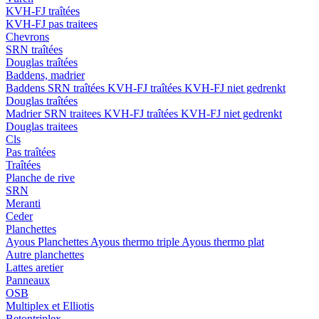
KVH-FJ traîtées
KVH-FJ pas traitees
Chevrons
SRN traîtées
Douglas traîtées
Baddens, madrier
Baddens
SRN traîtées
KVH-FJ traîtées
KVH-FJ niet gedrenkt
Douglas traîtées
Madrier
SRN traitees
KVH-FJ traîtées
KVH-FJ niet gedrenkt
Douglas traitees
Cls
Pas traîtées
Traîtées
Planche de rive
SRN
Meranti
Ceder
Planchettes
Ayous Planchettes
Ayous thermo triple
Ayous thermo plat
Autre planchettes
Lattes aretier
Panneaux
OSB
Multiplex et Elliotis
Betontriplex