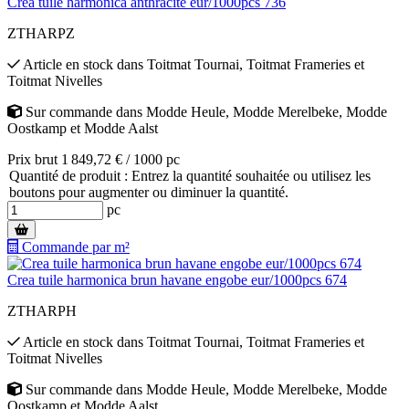
Crea tuile harmonica anthracite eur/1000pcs 736
ZTHARPZ
Article en stock
dans
Toitmat Tournai
,
Toitmat Frameries
et
Toitmat Nivelles
Sur commande
dans
Modde Heule
,
Modde Merelbeke
,
Modde
Oostkamp
et
Modde Aalst
Prix brut 1 849,72 € / 1000 pc
Quantité de produit : Entrez la quantité souhaitée ou utilisez les
boutons pour augmenter ou diminuer la quantité.
pc
Commande par m²
Crea tuile harmonica brun havane engobe eur/1000pcs 674
ZTHARPH
Article en stock
dans
Toitmat Tournai
,
Toitmat Frameries
et
Toitmat Nivelles
Sur commande
dans
Modde Heule
,
Modde Merelbeke
,
Modde
Oostkamp
et
Modde Aalst