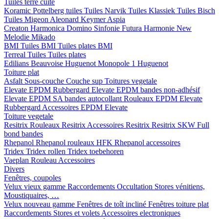
Tuiles terre cuite
Koramic
Pottelberg tuiles
Tuiles Narvik
Tuiles Klassiek
Tuiles Bisch
Tuiles Migeon
Aleonard
Keymer
Aspia
Creaton
Harmonica
Domino
Sinfonie
Futura
Harmonie New
Melodie
Mikado
BMI
Tuiles BMI
Tuiles plates BMI
Terreal
Tuiles
Tuiles plates
Edilians
Beauvoise Huguenot
Monopole 1 Huguenot
Toiture plat
Asfalt
Sous-couche
Couche sup
Toitures vegetale
Elevate EPDM Rubbergard
Elevate EPDM bandes non-adhésif
Elevate EPDM SA bandes autocollant
Rouleaux EPDM Elevate
Rubbergard
Accessoires EPDM Elevate
Toiture vegetale
Resitrix
Rouleaux Resitrix
Accessoires Resitrix
Resitrix SKW Full
bond bandes
Rhepanol
Rhepanol rouleaux HFK
Rhepanol accessoires
Tridex
Tridex rollen
Tridex toebehoren
Vaeplan
Rouleau
Accessoires
Divers
Fenêtres, coupoles
Velux vieux gamme
Raccordements
Occultation
Stores vénitiens,
Moustiquaires, …
Velux nouveau gamme
Fenêtres de toît incliné
Fenêtres toiture plat
Raccordements
Stores et volets
Accessoires electroniques