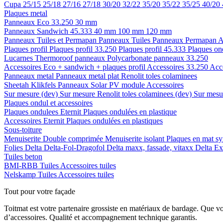
Cupa
25/15
25/18
27/16
27/18
30/20
32/22
35/20
35/22
35/25
40/20
Plaques metal
Panneaux Eco 33.250
30 mm
Panneaux Sandwich 45.333
40 mm
100 mm
120 mm
Panneaux Tuiles et Permapan
Panneaux Tuiles
Panneaux Permapan
A
Plaques profil
Plaques profil 33.250
Plaques profil 45.333
Plaques on
Lucarnes
Thermoroof panneaux
Polycarbonate panneaux 33.250
Accessoires Eco + sandwich + plaques profil
Accessoires 33.250
Acc
Panneaux metal
Panneaux metal plat
Renolit toles colaminees
Sheetah Klikfels
Panneaux
Solar PV module
Accessoires
Sur mesure (dev)
Sur mesure Renolit toles colaminees (dev)
Sur mesur
Plaques ondul et accessoires
Plaques ondulees
Eternit
Plaques ondulées en plastique
Accessoires
Eternit
Plaques ondulées en plastiques
Sous-toiture
Menuiserite
Double comprimée
Menuiserite isolant
Plaques en mat sy
Folies
Delta
Delta-Fol-Dragofol
Delta maxx, fassade, vitaxx
Delta E
Tuiles beton
BMI-RBB
Tuiles
Accessoires tuiles
Nelskamp
Tuiles
Accessoires tuiles
Tout pour votre façade
Toitmat est votre partenaire grossiste en matériaux de bardage. Que v
d’accessoires. Qualité et accompagnement technique garantis.