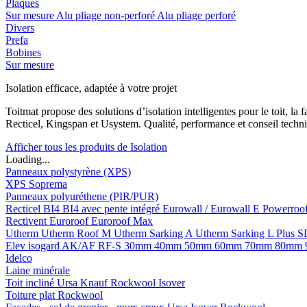
Plaques
Sur mesure
Alu pliage non-perforé
Alu pliage perforé
Divers
Prefa
Bobines
Sur mesure
Isolation efficace, adaptée à votre projet
Toitmat propose des solutions d’isolation intelligentes pour le toit, 
Recticel, Kingspan et Usystem. Qualité, performance et conseil techni
Afficher tous les produits de Isolation
Loading...
Panneaux polystyrène (XPS)
XPS Soprema
Panneaux polyuréthene (PIR/PUR)
Recticel
BI4
BI4 avec pente intégré
Eurowall / Eurowall E
Powerroo
Rectivent
Euroroof
Euroroof Max
Utherm
Utherm Roof M
Utherm Sarking A
Utherm Sarking L Plus 
Elev isogard AK/AF RF-S
30mm
40mm
50mm
60mm
70mm
80mm
Idelco
Laine minérale
Toit incliné
Ursa
Knauf
Rockwool
Isover
Toiture plat
Rockwool