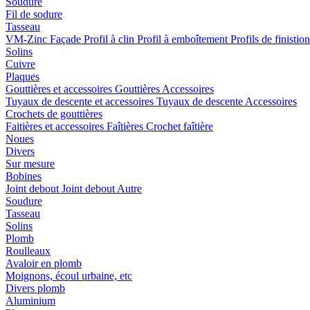
Soudure
Fil de sodure
Tasseau
VM-Zinc Façade
Profil à clin
Profil à emboîtement
Profils de finistio
Solins
Cuivre
Plaques
Gouttières et accessoires
Gouttières
Accessoires
Tuyaux de descente et accessoires
Tuyaux de descente
Accessoires
Crochets de gouttières
Faitières et accessoires
Faîtières
Crochet faîtière
Noues
Divers
Sur mesure
Bobines
Joint debout
Joint debout
Autre
Soudure
Tasseau
Solins
Plomb
Roulleaux
Avaloir en plomb
Moignons, écoul urbaine, etc
Divers plomb
Aluminium