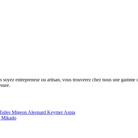
us soyez entrepreneur ou artisan, vous trouverez chez nous une gamme com
esure.
Tuiles Migeon
Aleonard
Keymer
Aspia
e
Mikado