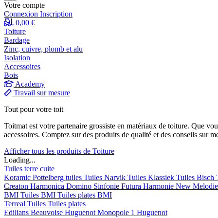
Votre compte
Connexion
Inscription
0,00 €
Toiture
Bardage
Zinc, cuivre, plomb et alu
Isolation
Accessoires
Bois
Academy
Travail sur mesure
Tout pour votre toit
Toitmat est votre partenaire grossiste en matériaux de toiture. Que vo
accessoires. Comptez sur des produits de qualité et des conseils sur m
Afficher tous les produits de Toiture
Loading...
Tuiles terre cuite
Koramic
Pottelberg tuiles
Tuiles Narvik
Tuiles Klassiek
Tuiles Bisch
Creaton
Harmonica
Domino
Sinfonie
Futura
Harmonie New
Melodi
BMI
Tuiles BMI
Tuiles plates BMI
Terreal
Tuiles
Tuiles plates
Edilians
Beauvoise Huguenot
Monopole 1 Huguenot