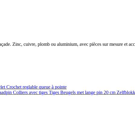
e façade. Zinc, cuivre, plomb ou aluminium, avec pièces sur mesure et ac
elet
Crochet reglable queue à pointe
raadpin
Colliers avec tiges
Tiges
Beugels met lange pin 20 cm
Zelfblok