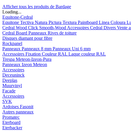
Afficher tous les produits de Bardage
Loading...
Equitone-Cedral
Equitone
Tectiva
Natura
Pictura
Textura
Paintboard
Linea
Coloura
L
Cedral
Wood
Click Smooth-Wood
Accessoires Cedral
Divers
Vente a
Cedral Board
Panneaux
Rives de toiture
Disques diamant pour fibre
Rockpanel
Panneaux
Panneaux 8 mm
Panneaux Uni 6 mm
Accessoires
Fixation Couleur RAL
Laque couleur RAL
Trespa Meteon-Izeon-Pura
Panneaux
Izeon
Meteon
Accessoires
Deceuninck
Deeplas
Muurvinyl
Façade
Accessoires
SVK
Ardoises Fasonit
Autres panneaux
Promatec
Eterboard
Eterbacker