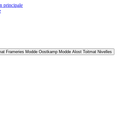
n principale
e
mat Frameries
Modde Oostkamp
Modde Alost
Toitmat Nivelles