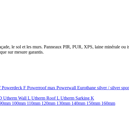
la façade, le sol et les murs. Panneaux PIR, PUR, XPS, laine minérale ou
que sur mesure garantis.
f
Powerdeck F
Powerroof max
Powerwall
Eurothane silver / silver sp
SD
Utherm Wall L
Utherm Roof L
Utherm Sarking K
90mm
100mm
110mm
120mm
130mm
140mm
150mm
160mm