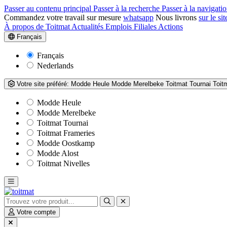
Passer au contenu principal
Passer à la recherche
Passer à la navigatio
Commandez votre travail sur mesure
whatsapp
Nous livrons
sur le sit
À propos de Toitmat
Actualités
Emplois
Filiales
Actions
Français
Français
Nederlands
Votre site préféré:
Modde Heule
Modde Merelbeke
Toitmat Tournai
Toit
Modde Heule
Modde Merelbeke
Toitmat Tournai
Toitmat Frameries
Modde Oostkamp
Modde Alost
Toitmat Nivelles
Votre compte