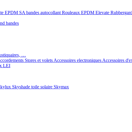
ate EPDM SA bandes autocollant
Rouleaux EPDM Elevate Rubbergar
ond bandes
ustiquaires, …
ccordements
Stores et volets
Accessoires electroniques
Accessoires d'e
x LEI
kylux Skyshade toile solaire
Skymax