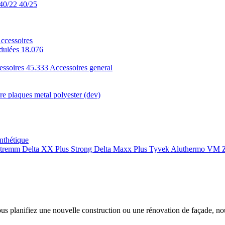
40/22
40/25
ccessoires
dulées 18.076
essoires 45.333
Accessoires general
e plaques metal polyester (dev)
nthétique
xtremm
Delta XX Plus Strong
Delta Maxx Plus
Tyvek
Aluthermo
VM Z
ous planifiez une nouvelle construction ou une rénovation de façade, n