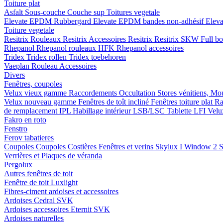
Toiture plat
Asfalt
Sous-couche
Couche sup
Toitures vegetale
Elevate EPDM Rubbergard
Elevate EPDM bandes non-adhésif
Elev
Toiture vegetale
Resitrix
Rouleaux Resitrix
Accessoires Resitrix
Resitrix SKW Full b
Rhepanol
Rhepanol rouleaux HFK
Rhepanol accessoires
Tridex
Tridex rollen
Tridex toebehoren
Vaeplan
Rouleau
Accessoires
Divers
Fenêtres, coupoles
Velux vieux gamme
Raccordements
Occultation
Stores vénitiens, Mo
Velux nouveau gamme
Fenêtres de toît incliné
Fenêtres toiture plat
Ra
de remplacement IPL
Habillage intérieur LSB/LSC
Tablette LFI
Velu
Fakro en roto
Fenstro
Ferov tabatieres
Coupoles
Coupoles
Costières
Fenêtres et verins
Skylux I Window 2
S
Verrières et Plaques de véranda
Pergolux
Autres fenêtres de toit
Fenêtre de toit Luxlight
Fibres-ciment ardoises et accessoires
Ardoises
Cedral
SVK
Ardoises accessoires
Eternit
SVK
Ardoises naturelles