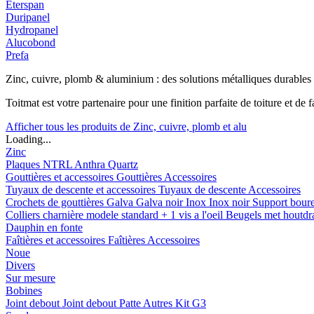
Eterspan
Duripanel
Hydropanel
Alucobond
Prefa
Zinc, cuivre, plomb & aluminium : des solutions métalliques durables
Toitmat est votre partenaire pour une finition parfaite de toiture et d
Afficher tous les produits de Zinc, cuivre, plomb et alu
Loading...
Zinc
Plaques
NTRL
Anthra
Quartz
Gouttières et accessoires
Gouttières
Accessoires
Tuyaux de descente et accessoires
Tuyaux de descente
Accessoires
Crochets de gouttières
Galva
Galva noir
Inox
Inox noir
Support bour
Colliers charnière
modele standard + 1 vis a l'oeil
Beugels met houtd
Dauphin en fonte
Faîtières et accessoires
Faîtières
Accessoires
Noue
Divers
Sur mesure
Bobines
Joint debout
Joint debout
Patte
Autres
Kit G3