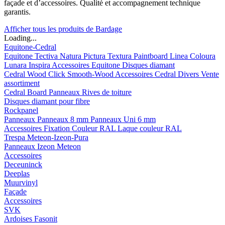
façade et d’accessoires. Qualité et accompagnement technique
garantis.
Afficher tous les produits de Bardage
Loading...
Equitone-Cedral
Equitone
Tectiva
Natura
Pictura
Textura
Paintboard
Linea
Coloura
Lunara
Inspira
Accessoires Equitone
Disques diamant
Cedral
Wood
Click Smooth-Wood
Accessoires Cedral
Divers
Vente
assortiment
Cedral Board
Panneaux
Rives de toiture
Disques diamant pour fibre
Rockpanel
Panneaux
Panneaux 8 mm
Panneaux Uni 6 mm
Accessoires
Fixation Couleur RAL
Laque couleur RAL
Trespa Meteon-Izeon-Pura
Panneaux
Izeon
Meteon
Accessoires
Deceuninck
Deeplas
Muurvinyl
Façade
Accessoires
SVK
Ardoises Fasonit