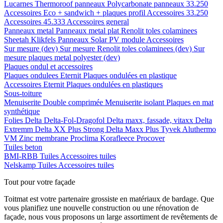
Lucarnes
Thermoroof panneaux
Polycarbonate panneaux 33.250
Accessoires Eco + sandwich + plaques profil
Accessoires 33.250
Accessoires 45.333
Accessoires general
Panneaux metal
Panneaux metal plat
Renolit toles colaminees
Sheetah Klikfels
Panneaux
Solar PV module
Accessoires
Sur mesure (dev)
Sur mesure Renolit toles colaminees (dev)
Sur
mesure plaques metal polyester (dev)
Plaques ondul et accessoires
Plaques ondulees
Eternit
Plaques ondulées en plastique
Accessoires
Eternit
Plaques ondulées en plastiques
Sous-toiture
Menuiserite
Double comprimée
Menuiserite isolant
Plaques en mat
synthétique
Folies
Delta
Delta-Fol-Dragofol
Delta maxx, fassade, vitaxx
Delta
Extremm
Delta XX Plus Strong
Delta Maxx Plus
Tyvek
Aluthermo
VM Zinc membrane
Proclima
Korafleece
Procover
Tuiles beton
BMI-RBB
Tuiles
Accessoires tuiles
Nelskamp
Tuiles
Accessoires tuiles
Tout pour votre façade
Toitmat est votre partenaire grossiste en matériaux de bardage. Que
vous planifiez une nouvelle construction ou une rénovation de
façade, nous vous proposons un large assortiment de revêtements de