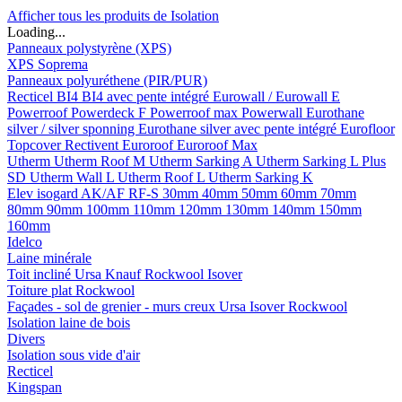
Afficher tous les produits de Isolation
Loading...
Panneaux polystyrène (XPS)
XPS Soprema
Panneaux polyuréthene (PIR/PUR)
Recticel
BI4
BI4 avec pente intégré
Eurowall / Eurowall E
Powerroof
Powerdeck F
Powerroof max
Powerwall
Eurothane
silver / silver sponning
Eurothane silver avec pente intégré
Eurofloor
Topcover
Rectivent
Euroroof
Euroroof Max
Utherm
Utherm Roof M
Utherm Sarking A
Utherm Sarking L Plus
SD
Utherm Wall L
Utherm Roof L
Utherm Sarking K
Elev isogard AK/AF RF-S
30mm
40mm
50mm
60mm
70mm
80mm
90mm
100mm
110mm
120mm
130mm
140mm
150mm
160mm
Idelco
Laine minérale
Toit incliné
Ursa
Knauf
Rockwool
Isover
Toiture plat
Rockwool
Façades - sol de grenier - murs creux
Ursa
Isover
Rockwool
Isolation laine de bois
Divers
Isolation sous vide d'air
Recticel
Kingspan