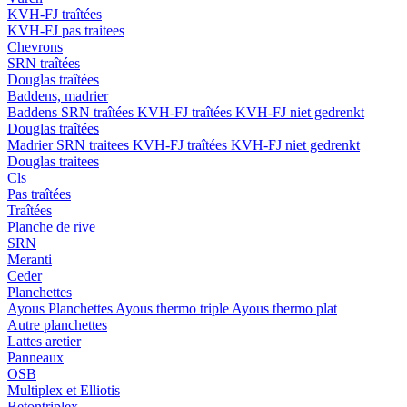
KVH-FJ traîtées
KVH-FJ pas traitees
Chevrons
SRN traîtées
Douglas traîtées
Baddens, madrier
Baddens
SRN traîtées
KVH-FJ traîtées
KVH-FJ niet gedrenkt
Douglas traîtées
Madrier
SRN traitees
KVH-FJ traîtées
KVH-FJ niet gedrenkt
Douglas traitees
Cls
Pas traîtées
Traîtées
Planche de rive
SRN
Meranti
Ceder
Planchettes
Ayous Planchettes
Ayous thermo triple
Ayous thermo plat
Autre planchettes
Lattes aretier
Panneaux
OSB
Multiplex et Elliotis
Betontriplex