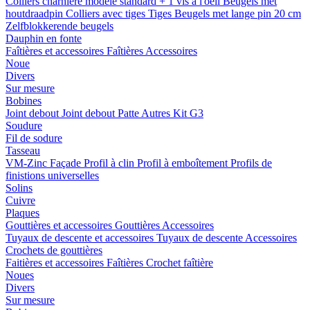
Colliers charnière
modele standard + 1 vis a l'oeil
Beugels met
houtdraadpin
Colliers avec tiges
Tiges
Beugels met lange pin 20 cm
Zelfblokkerende beugels
Dauphin en fonte
Faîtières et accessoires
Faîtières
Accessoires
Noue
Divers
Sur mesure
Bobines
Joint debout
Joint debout
Patte
Autres
Kit G3
Soudure
Fil de sodure
Tasseau
VM-Zinc Façade
Profil à clin
Profil à emboîtement
Profils de
finistions universelles
Solins
Cuivre
Plaques
Gouttières et accessoires
Gouttières
Accessoires
Tuyaux de descente et accessoires
Tuyaux de descente
Accessoires
Crochets de gouttières
Faitières et accessoires
Faîtières
Crochet faîtière
Noues
Divers
Sur mesure