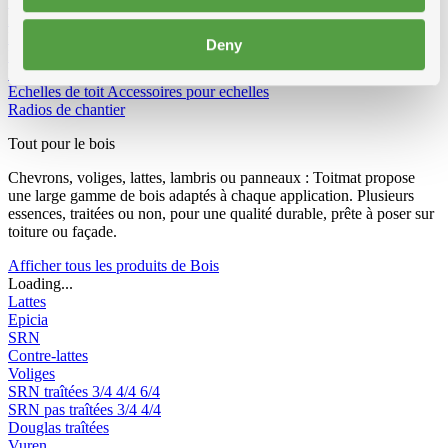
Vêtements et Chaussures
Equipement de chantier
Echelles et passerelles de travail
Echelles 2-parties convertibles
Deny
Echelles 3-parties convertibles
Escabeau double
Escabeau
Echafaudage Roulant
Echafaudage pliable
Passerelle de travail
Echelles de toit
Accessoires pour echelles
Radios de chantier
Tout pour le bois
Chevrons, voliges, lattes, lambris ou panneaux : Toitmat propose
une large gamme de bois adaptés à chaque application. Plusieurs
essences, traitées ou non, pour une qualité durable, prête à poser sur
toiture ou façade.
Afficher tous les produits de Bois
Loading...
Lattes
Epicia
SRN
Contre-lattes
Voliges
SRN traîtées
3/4
4/4
6/4
SRN pas traîtées
3/4
4/4
Douglas traîtées
Vuren