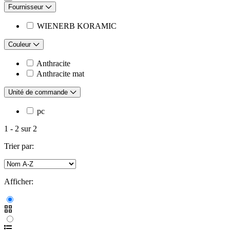
Fournisseur
WIENERB KORAMIC
Couleur
Anthracite
Anthracite mat
Unité de commande
pc
1
-
2
sur
2
Trier par:
Afficher: