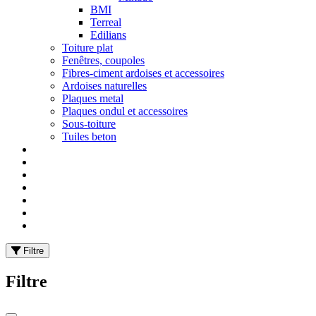
BMI
Terreal
Edilians
Toiture plat
Fenêtres, coupoles
Fibres-ciment ardoises et accessoires
Ardoises naturelles
Plaques metal
Plaques ondul et accessoires
Sous-toiture
Tuiles beton
Filtre
Filtre