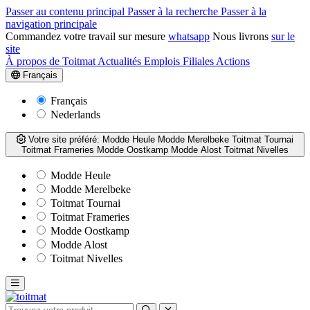
Passer au contenu principal
Passer à la recherche
Passer à la
navigation principale
Commandez votre travail sur mesure
whatsapp
Nous livrons
sur le
site
À propos de Toitmat
Actualités
Emplois
Filiales
Actions
Français
Français
Nederlands
Votre site préféré:
Modde Heule
Modde Merelbeke
Toitmat Tournai
Toitmat Frameries
Modde Oostkamp
Modde Alost
Toitmat Nivelles
Modde Heule
Modde Merelbeke
Toitmat Tournai
Toitmat Frameries
Modde Oostkamp
Modde Alost
Toitmat Nivelles