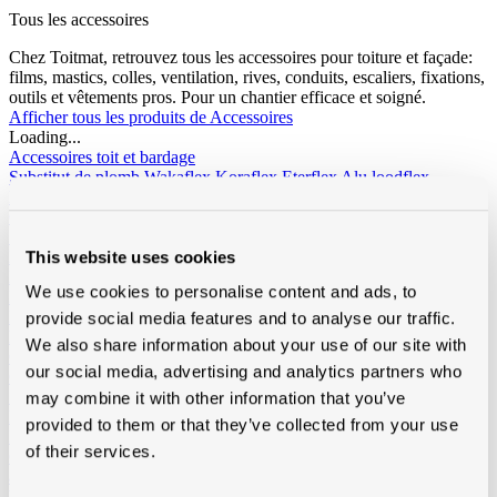
Tous les accessoires
Chez Toitmat, retrouvez tous les accessoires pour toiture et façade:
films, mastics, colles, ventilation, rives, conduits, escaliers, fixations,
outils et vêtements pros. Pour un chantier efficace et soigné.
Afficher tous les produits de Accessoires
Loading...
Accessoires toit et bardage
Substitut de plomb
Wakaflex
Koraflex
Eterflex
Alu loodflex
Koraflex plus
EPDM remplacement de plomb autocollant
Connectalu classic
Creaflex
Sous-faîtière
Rouleaux
Divers
This website uses cookies
Rives
Alu
Polyester
Peintures de toit, sprays et protection
Algimous
Blackvernis
We use cookies to personalise content and ads, to
Roofcoat
Spraypaint
Liquides et colle pout toiture plat
Imperbel liquides et colle
Ikopro
provide social media features and to analyse our traffic.
liquides et colle
Soudal colle toiture
Soprema liquides et colle
We also share information about your use of our site with
Chanfreins
Imperbel
Rotswol
Foamglass
our social media, advertising and analytics partners who
Gas
Silicone, kit, tapes
Silicone, kit, colle
Bandes-tapes
Solid John
may combine it with other information that you’ve
Hybrid Polymeer
provided to them or that they’ve collected from your use
Imperméabilisation
fillcoat
polycolorit
varia
of their services.
Gouttières plastique, RWA
Gouttières
RWA
PE tuyaux et
accessoires
Ventilation
Simple paroi
Double paroi
Sonovent
Multivent
Nicoll