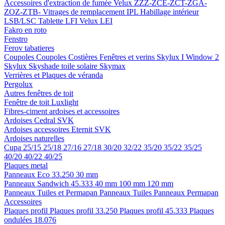
Accessoires d'extraction de fumée
Velux ZZZ-ZCE-ZCT-ZGA-
ZOZ-ZTB-
Vitrages de remplacement IPL
Habillage intérieur
LSB/LSC
Tablette LFI
Velux LEI
Fakro en roto
Fenstro
Ferov tabatieres
Coupoles
Coupoles
Costières
Fenêtres et verins
Skylux I Window 2
Skylux Skyshade toile solaire
Skymax
Verrières et Plaques de véranda
Pergolux
Autres fenêtres de toit
Fenêtre de toit Luxlight
Fibres-ciment ardoises et accessoires
Ardoises
Cedral
SVK
Ardoises accessoires
Eternit
SVK
Ardoises naturelles
Cupa
25/15
25/18
27/16
27/18
30/20
32/22
35/20
35/22
35/25
40/20
40/22
40/25
Plaques metal
Panneaux Eco 33.250
30 mm
Panneaux Sandwich 45.333
40 mm
100 mm
120 mm
Panneaux Tuiles et Permapan
Panneaux Tuiles
Panneaux Permapan
Accessoires
Plaques profil
Plaques profil 33.250
Plaques profil 45.333
Plaques
ondulées 18.076