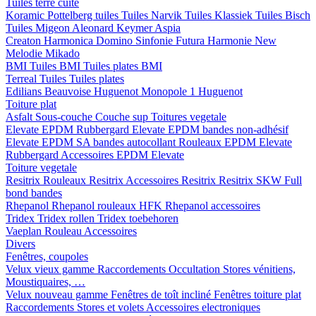
Tuiles terre cuite
Koramic
Pottelberg tuiles
Tuiles Narvik
Tuiles Klassiek
Tuiles Bisch
Tuiles Migeon
Aleonard
Keymer
Aspia
Creaton
Harmonica
Domino
Sinfonie
Futura
Harmonie New
Melodie
Mikado
BMI
Tuiles BMI
Tuiles plates BMI
Terreal
Tuiles
Tuiles plates
Edilians
Beauvoise Huguenot
Monopole 1 Huguenot
Toiture plat
Asfalt
Sous-couche
Couche sup
Toitures vegetale
Elevate EPDM Rubbergard
Elevate EPDM bandes non-adhésif
Elevate EPDM SA bandes autocollant
Rouleaux EPDM Elevate
Rubbergard
Accessoires EPDM Elevate
Toiture vegetale
Resitrix
Rouleaux Resitrix
Accessoires Resitrix
Resitrix SKW Full
bond bandes
Rhepanol
Rhepanol rouleaux HFK
Rhepanol accessoires
Tridex
Tridex rollen
Tridex toebehoren
Vaeplan
Rouleau
Accessoires
Divers
Fenêtres, coupoles
Velux vieux gamme
Raccordements
Occultation
Stores vénitiens,
Moustiquaires, …
Velux nouveau gamme
Fenêtres de toît incliné
Fenêtres toiture plat
Raccordements
Stores et volets
Accessoires electroniques