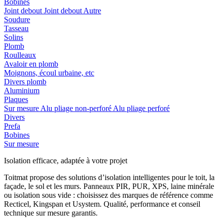
Bobines
Joint debout
Joint debout
Autre
Soudure
Tasseau
Solins
Plomb
Roulleaux
Avaloir en plomb
Moignons, écoul urbaine, etc
Divers plomb
Aluminium
Plaques
Sur mesure
Alu pliage non-perforé
Alu pliage perforé
Divers
Prefa
Bobines
Sur mesure
Isolation efficace, adaptée à votre projet
Toitmat propose des solutions d’isolation intelligentes pour le toit, la
façade, le sol et les murs. Panneaux PIR, PUR, XPS, laine minérale
ou isolation sous vide : choisissez des marques de référence comme
Recticel, Kingspan et Usystem. Qualité, performance et conseil
technique sur mesure garantis.