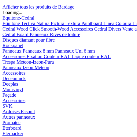
Afficher tous les produits de Bardage
Loading...
Equitone-Cedral
Equitone
Tectiva
Natura
Pictura
Textura
Paintboard
Linea
Coloura
L
Cedral
Wood
Click Smooth-Wood
Accessoires Cedral
Divers
Vente a
Cedral Board
Panneaux
Rives de toiture
Disques diamant pour fibre
Rockpanel
Panneaux
Panneaux 8 mm
Panneaux Uni 6 mm
Accessoires
Fixation Couleur RAL
Laque couleur RAL
Trespa Meteon-Izeon-Pura
Panneaux
Izeon
Meteon
Accessoires
Deceuninck
Deeplas
Muurvinyl
Façade
Accessoires
SVK
Ardoises Fasonit
Autres panneaux
Promatec
Eterboard
Eterbacker