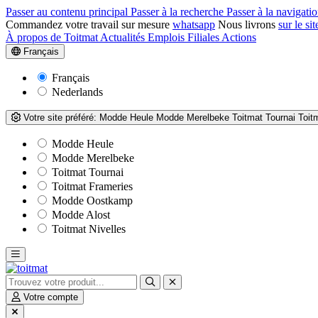
Passer au contenu principal
Passer à la recherche
Passer à la navigatio
Commandez votre travail sur mesure
whatsapp
Nous livrons
sur le sit
À propos de Toitmat
Actualités
Emplois
Filiales
Actions
Français
Français
Nederlands
Votre site préféré:
Modde Heule
Modde Merelbeke
Toitmat Tournai
Toit
Modde Heule
Modde Merelbeke
Toitmat Tournai
Toitmat Frameries
Modde Oostkamp
Modde Alost
Toitmat Nivelles
Votre compte