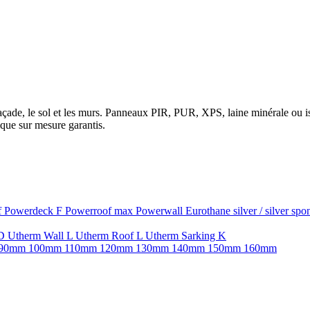
la façade, le sol et les murs. Panneaux PIR, PUR, XPS, laine minérale ou
que sur mesure garantis.
f
Powerdeck F
Powerroof max
Powerwall
Eurothane silver / silver sp
SD
Utherm Wall L
Utherm Roof L
Utherm Sarking K
90mm
100mm
110mm
120mm
130mm
140mm
150mm
160mm