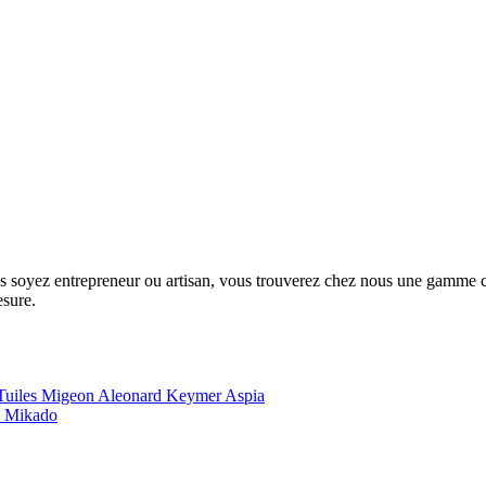
us soyez entrepreneur ou artisan, vous trouverez chez nous une gamme com
esure.
Tuiles Migeon
Aleonard
Keymer
Aspia
e
Mikado