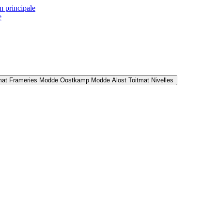
n principale
e
mat Frameries
Modde Oostkamp
Modde Alost
Toitmat Nivelles