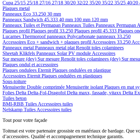
Cupa
25/15
25/18
27/16
27/18
30/20
32/22
35/20
35/22
35/25
40/20
Plaques metal
Panneaux Eco 33.250
30 mm
Panneaux Sandwich 45.333
40 mm
100 mm
120 mm
Panneaux Tuiles et Permapan
Panneaux Tuiles
Panneaux Permapan
A
Plaques profil
Plaques profil 33.250
Plaques profil 45.333
Plaques on
Lucarnes
Thermoroof panneaux
Polycarbonate panneaux 33.250
Accessoires Eco + sandwich + plaques profil
Accessoires 33.250
Acc
Panneaux metal
Panneaux metal plat
Renolit toles colaminees
Sheetah Klikfels
Panneaux
Solar PV module
Accessoires
Sur mesure (dev)
Sur mesure Renolit toles colaminees (dev)
Sur mesur
Plaques ondul et accessoires
Plaques ondulees
Eternit
Plaques ondulées en plastique
Accessoires
Eternit
Plaques ondulées en plastiques
Sous-toiture
Menuiserite
Double comprimée
Menuiserite isolant
Plaques en mat sy
Folies
Delta
Delta-Fol-Dragofol
Delta maxx, fassade, vitaxx
Delta E
Tuiles beton
BMI-RBB
Tuiles
Accessoires tuiles
Nelskamp
Tuiles
Accessoires tuiles
Tout pour votre façade
Toitmat est votre partenaire grossiste en matériaux de bardage. Que v
d’accessoires. Qualité et accompagnement technique garantis.