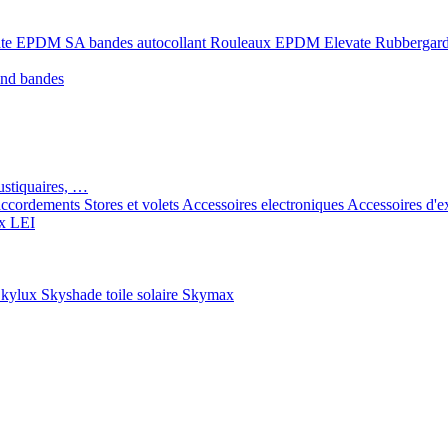
ate EPDM SA bandes autocollant
Rouleaux EPDM Elevate Rubbergar
ond bandes
ustiquaires, …
ccordements
Stores et volets
Accessoires electroniques
Accessoires d'e
x LEI
kylux Skyshade toile solaire
Skymax