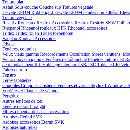
Toiture plat
Asfalt
Sous-couche
Couche sup
Toitures vegetale
Elevate EPDM Rubbergard
Elevate EPDM bandes non-adhésif
Elev
Toiture vegetale
Resitrix
Rouleaux Resitrix
Accessoires Resitrix
Resitrix SKW Full b
Rhepanol
Rhepanol rouleaux HFK
Rhepanol accessoires
Tridex
Tridex rollen
Tridex toebehoren
Vaeplan
Rouleau
Accessoires
Divers
Fenêtres, coupoles
Velux vieux gamme
Raccordements
Occultation
Stores vénitiens, Mo
Velux nouveau gamme
Fenêtres de toît incliné
Fenêtres toiture plat
Ra
de remplacement IPL
Habillage intérieur LSB/LSC
Tablette LFI
Velu
Fakro en roto
Fenstro
Ferov tabatieres
Coupoles
Coupoles
Costières
Fenêtres et verins
Skylux I Window 2
S
Verrières et Plaques de véranda
Pergolux
Autres fenêtres de toit
Fenêtre de toit Luxlight
Fibres-ciment ardoises et accessoires
Ardoises
Cedral
SVK
Ardoises accessoires
Eternit
SVK
Ardoises naturelles