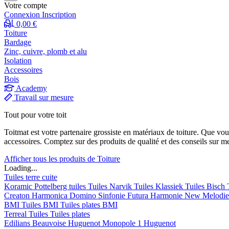
Votre compte
Connexion
Inscription
0,00 €
Toiture
Bardage
Zinc, cuivre, plomb et alu
Isolation
Accessoires
Bois
Academy
Travail sur mesure
Tout pour votre toit
Toitmat est votre partenaire grossiste en matériaux de toiture. Que vo
accessoires. Comptez sur des produits de qualité et des conseils sur m
Afficher tous les produits de Toiture
Loading...
Tuiles terre cuite
Koramic
Pottelberg tuiles
Tuiles Narvik
Tuiles Klassiek
Tuiles Bisch
Creaton
Harmonica
Domino
Sinfonie
Futura
Harmonie New
Melodi
BMI
Tuiles BMI
Tuiles plates BMI
Terreal
Tuiles
Tuiles plates
Edilians
Beauvoise Huguenot
Monopole 1 Huguenot