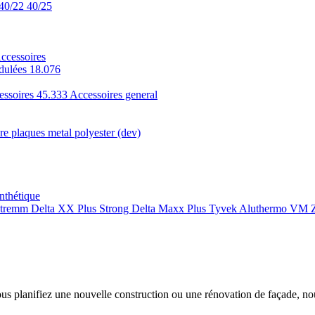
40/22
40/25
ccessoires
dulées 18.076
essoires 45.333
Accessoires general
e plaques metal polyester (dev)
nthétique
xtremm
Delta XX Plus Strong
Delta Maxx Plus
Tyvek
Aluthermo
VM Z
ous planifiez une nouvelle construction ou une rénovation de façade, n