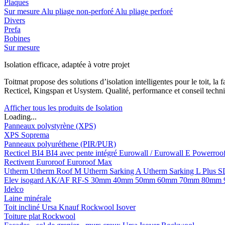
Plaques
Sur mesure
Alu pliage non-perforé
Alu pliage perforé
Divers
Prefa
Bobines
Sur mesure
Isolation efficace, adaptée à votre projet
Toitmat propose des solutions d’isolation intelligentes pour le toit, 
Recticel, Kingspan et Usystem. Qualité, performance et conseil techni
Afficher tous les produits de Isolation
Loading...
Panneaux polystyrène (XPS)
XPS Soprema
Panneaux polyuréthene (PIR/PUR)
Recticel
BI4
BI4 avec pente intégré
Eurowall / Eurowall E
Powerroo
Rectivent
Euroroof
Euroroof Max
Utherm
Utherm Roof M
Utherm Sarking A
Utherm Sarking L Plus 
Elev isogard AK/AF RF-S
30mm
40mm
50mm
60mm
70mm
80mm
Idelco
Laine minérale
Toit incliné
Ursa
Knauf
Rockwool
Isover
Toiture plat
Rockwool