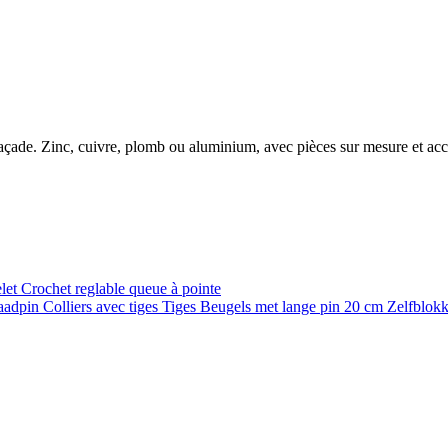
e façade. Zinc, cuivre, plomb ou aluminium, avec pièces sur mesure et ac
elet
Crochet reglable queue à pointe
raadpin
Colliers avec tiges
Tiges
Beugels met lange pin 20 cm
Zelfblok