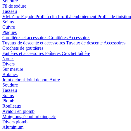
Soudure
Fil de sodure
Tasseau
VM-Zinc Façade
Profil à clin
Profil à emboîtement
Profils de finistio
Solins
Cuivre
Plaques
Gouttières et accessoires
Gouttières
Accessoires
Tuyaux de descente et accessoires
Tuyaux de descente
Accessoires
Crochets de gouttières
Faitières et accessoires
Faîtières
Crochet faîtière
Noues
Divers
Sur mesure
Bobines
Joint debout
Joint debout
Autre
Soudure
Tasseau
Solins
Plomb
Roulleaux
Avaloir en plomb
Moignons, écoul urbaine, etc
Divers plomb
Aluminium