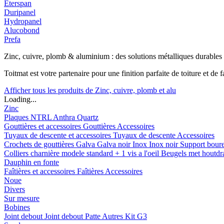
Eterspan
Duripanel
Hydropanel
Alucobond
Prefa
Zinc, cuivre, plomb & aluminium : des solutions métalliques durables
Toitmat est votre partenaire pour une finition parfaite de toiture et d
Afficher tous les produits de Zinc, cuivre, plomb et alu
Loading...
Zinc
Plaques
NTRL
Anthra
Quartz
Gouttières et accessoires
Gouttières
Accessoires
Tuyaux de descente et accessoires
Tuyaux de descente
Accessoires
Crochets de gouttières
Galva
Galva noir
Inox
Inox noir
Support bour
Colliers charnière
modele standard + 1 vis a l'oeil
Beugels met houtd
Dauphin en fonte
Faîtières et accessoires
Faîtières
Accessoires
Noue
Divers
Sur mesure
Bobines
Joint debout
Joint debout
Patte
Autres
Kit G3