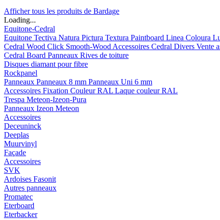
Afficher tous les produits de Bardage
Loading...
Equitone-Cedral
Equitone
Tectiva
Natura
Pictura
Textura
Paintboard
Linea
Coloura
L
Cedral
Wood
Click Smooth-Wood
Accessoires Cedral
Divers
Vente a
Cedral Board
Panneaux
Rives de toiture
Disques diamant pour fibre
Rockpanel
Panneaux
Panneaux 8 mm
Panneaux Uni 6 mm
Accessoires
Fixation Couleur RAL
Laque couleur RAL
Trespa Meteon-Izeon-Pura
Panneaux
Izeon
Meteon
Accessoires
Deceuninck
Deeplas
Muurvinyl
Façade
Accessoires
SVK
Ardoises Fasonit
Autres panneaux
Promatec
Eterboard
Eterbacker