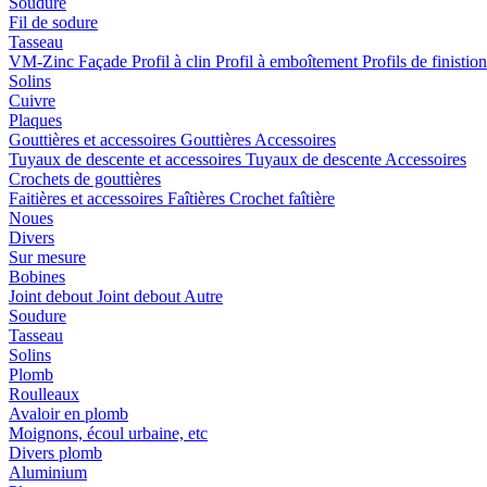
Soudure
Fil de sodure
Tasseau
VM-Zinc Façade
Profil à clin
Profil à emboîtement
Profils de finistio
Solins
Cuivre
Plaques
Gouttières et accessoires
Gouttières
Accessoires
Tuyaux de descente et accessoires
Tuyaux de descente
Accessoires
Crochets de gouttières
Faitières et accessoires
Faîtières
Crochet faîtière
Noues
Divers
Sur mesure
Bobines
Joint debout
Joint debout
Autre
Soudure
Tasseau
Solins
Plomb
Roulleaux
Avaloir en plomb
Moignons, écoul urbaine, etc
Divers plomb
Aluminium