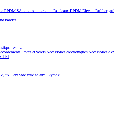
ate EPDM SA bandes autocollant
Rouleaux EPDM Elevate Rubbergar
ond bandes
ustiquaires, …
ccordements
Stores et volets
Accessoires electroniques
Accessoires d'e
x LEI
kylux Skyshade toile solaire
Skymax