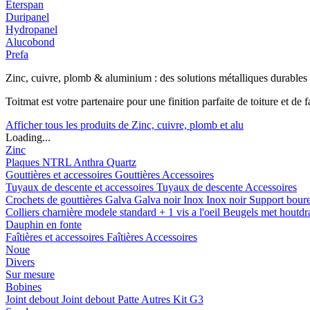
Eterspan
Duripanel
Hydropanel
Alucobond
Prefa
Zinc, cuivre, plomb & aluminium : des solutions métalliques durables
Toitmat est votre partenaire pour une finition parfaite de toiture et d
Afficher tous les produits de Zinc, cuivre, plomb et alu
Loading...
Zinc
Plaques
NTRL
Anthra
Quartz
Gouttières et accessoires
Gouttières
Accessoires
Tuyaux de descente et accessoires
Tuyaux de descente
Accessoires
Crochets de gouttières
Galva
Galva noir
Inox
Inox noir
Support bour
Colliers charnière
modele standard + 1 vis a l'oeil
Beugels met houtd
Dauphin en fonte
Faîtières et accessoires
Faîtières
Accessoires
Noue
Divers
Sur mesure
Bobines
Joint debout
Joint debout
Patte
Autres
Kit G3