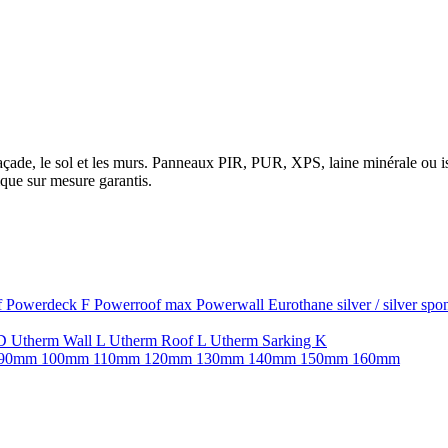
la façade, le sol et les murs. Panneaux PIR, PUR, XPS, laine minérale ou
que sur mesure garantis.
f
Powerdeck F
Powerroof max
Powerwall
Eurothane silver / silver sp
SD
Utherm Wall L
Utherm Roof L
Utherm Sarking K
90mm
100mm
110mm
120mm
130mm
140mm
150mm
160mm