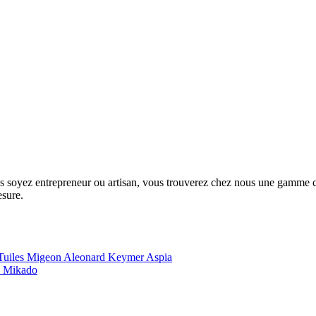
us soyez entrepreneur ou artisan, vous trouverez chez nous une gamme com
esure.
Tuiles Migeon
Aleonard
Keymer
Aspia
e
Mikado