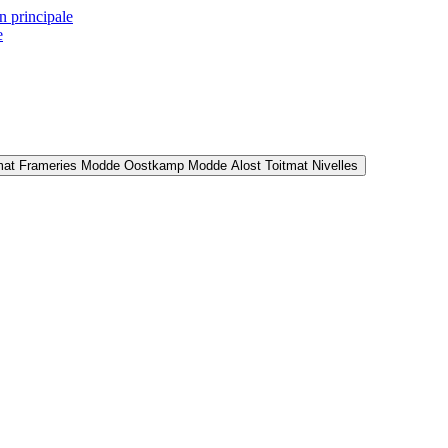
n principale
e
mat Frameries
Modde Oostkamp
Modde Alost
Toitmat Nivelles