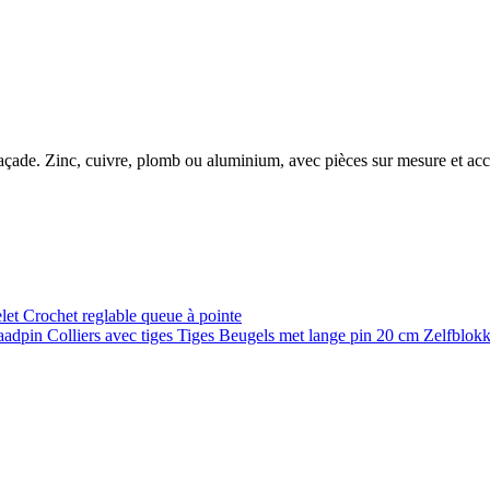
e façade. Zinc, cuivre, plomb ou aluminium, avec pièces sur mesure et ac
elet
Crochet reglable queue à pointe
raadpin
Colliers avec tiges
Tiges
Beugels met lange pin 20 cm
Zelfblok