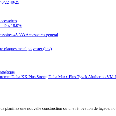
40/22
40/25
ccessoires
dulées 18.076
essoires 45.333
Accessoires general
e plaques metal polyester (dev)
nthétique
xtremm
Delta XX Plus Strong
Delta Maxx Plus
Tyvek
Aluthermo
VM Z
ous planifiez une nouvelle construction ou une rénovation de façade, n