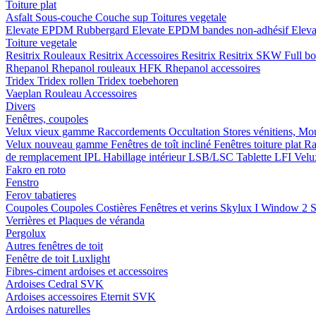
Toiture plat
Asfalt
Sous-couche
Couche sup
Toitures vegetale
Elevate EPDM Rubbergard
Elevate EPDM bandes non-adhésif
Elev
Toiture vegetale
Resitrix
Rouleaux Resitrix
Accessoires Resitrix
Resitrix SKW Full b
Rhepanol
Rhepanol rouleaux HFK
Rhepanol accessoires
Tridex
Tridex rollen
Tridex toebehoren
Vaeplan
Rouleau
Accessoires
Divers
Fenêtres, coupoles
Velux vieux gamme
Raccordements
Occultation
Stores vénitiens, Mo
Velux nouveau gamme
Fenêtres de toît incliné
Fenêtres toiture plat
Ra
de remplacement IPL
Habillage intérieur LSB/LSC
Tablette LFI
Velu
Fakro en roto
Fenstro
Ferov tabatieres
Coupoles
Coupoles
Costières
Fenêtres et verins
Skylux I Window 2
S
Verrières et Plaques de véranda
Pergolux
Autres fenêtres de toit
Fenêtre de toit Luxlight
Fibres-ciment ardoises et accessoires
Ardoises
Cedral
SVK
Ardoises accessoires
Eternit
SVK
Ardoises naturelles