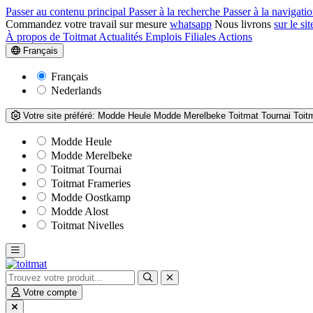
Passer au contenu principal
Passer à la recherche
Passer à la navigatio
Commandez votre travail sur mesure
whatsapp
Nous livrons
sur le sit
À propos de Toitmat
Actualités
Emplois
Filiales
Actions
Français
Français
Nederlands
Votre site préféré:
Modde Heule
Modde Merelbeke
Toitmat Tournai
Toit
Modde Heule
Modde Merelbeke
Toitmat Tournai
Toitmat Frameries
Modde Oostkamp
Modde Alost
Toitmat Nivelles
Votre compte