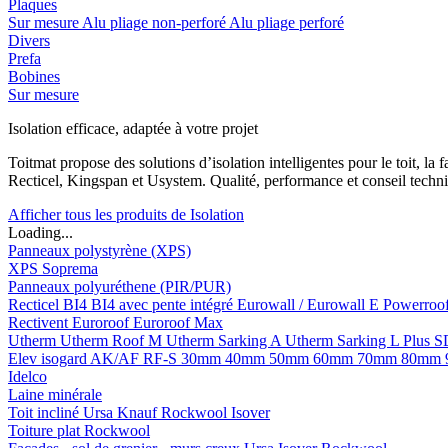
Plaques
Sur mesure
Alu pliage non-perforé
Alu pliage perforé
Divers
Prefa
Bobines
Sur mesure
Isolation efficace, adaptée à votre projet
Toitmat propose des solutions d’isolation intelligentes pour le toit, 
Recticel, Kingspan et Usystem. Qualité, performance et conseil techni
Afficher tous les produits de Isolation
Loading...
Panneaux polystyrène (XPS)
XPS Soprema
Panneaux polyuréthene (PIR/PUR)
Recticel
BI4
BI4 avec pente intégré
Eurowall / Eurowall E
Powerroo
Rectivent
Euroroof
Euroroof Max
Utherm
Utherm Roof M
Utherm Sarking A
Utherm Sarking L Plus 
Elev isogard AK/AF RF-S
30mm
40mm
50mm
60mm
70mm
80mm
Idelco
Laine minérale
Toit incliné
Ursa
Knauf
Rockwool
Isover
Toiture plat
Rockwool