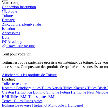
Votre compte
Connexion
Inscription
0,00 €
Toiture
Bardage
Zinc, cuivre, plomb et alu
Isolation
Accessoires
Bois
Academy
Travail sur mesure
Tout pour votre toit
Toitmat est votre partenaire grossiste en matériaux de toiture. Que vo
accessoires. Comptez sur des produits de qualité et des conseils sur m
Afficher tous les produits de Toiture
Loading...
Tuiles terre cuite
Koramic
Pottelberg tuiles
Tuiles Narvik
Tuiles Klassiek
Tuiles Bisch
Creaton
Harmonica
Domino
Sinfonie
Futura
Harmonie New
Melodi
BMI
Tuiles BMI
Tuiles plates BMI
Terreal
Tuiles
Tuiles plates
Edilians
Beauvoise Huguenot
Monopole 1 Huguenot