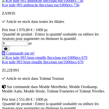
Kor tuile 993 anthracite 8pcs/paq eur/1000pcs 736
ZA993S
Article en stock
dans toutes les filiales
Prix brut 1 970,00 € / 1000 pc
Quantité de produit : Entrez la quantité souhaitée ou utilisez les
boutons pour augmenter ou diminuer la quantité.
pc
Commande par m²
Kor tuile 993 brun emaille 8pcs/paq eur/1000pcs 670
ZL22E993
Article en stock
dans
Toitmat Tournai
Sur commande
dans
Modde Merelbeke
,
Modde Oostkamp
,
Modde Aalst
,
Modde Heule
,
Toitmat Frameries
et
Toitmat Nivelles
Prix brut 2 551,00 € / 1000 pc
Quantité de produit : Entrez la quantité souhaitée ou utilisez les
boutons pour augmenter ou diminuer la quantité.