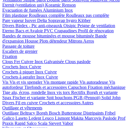
Eternit (ventilation uni)
Koramic
Renson
Evacuation de fumées
Aluminium
Inox
Film plastique
Roulleaux complète
Roulleaux pas complète
Pare vapeur
Isover
Delta
Sopravap hygro
Klöber
Divers
Birdex - Pic anti-oiseauxk Oisipic
Peigne de ventilation
Eterno Bacs et Avaloir PVC
Crapaudines
Profil de rénovation
Bandes de mousse bituminées et mousse bituminée
Bande
d'expansion
Housse
Plots détendeur
Mitrons
Aeros
Passage de toiture
Escaliers de grenier
Fixation
Clous
Fer
Cuivre
Inox
Galvanisée
Clous paslode
Crochets
Inox
Cuivre
Crochets à piquer
Inox
Cuivre
Crochets à agrafer
Inox
Cuivre
Vis
Vis et vis spengler
Vis montage rapide
Vis autoradeuse
Vis
autofordeur
Tirefonds et accessoires
Capuchon
Fixation méchanique
Tige alu, écrou, rondelle
Inox vis torx
Rectifix
Borgh et variante
Spax
Fischer et variante
Spit bouchons
PGB (Pennoit)
Solid John
Divers
Fil en cuivre
Crochets et accessoires
Autres
Outillage et vêtements
Outillage
Beltracy
Borgh
Bosch
Butterstone
Distripaints
Fribel
Galico
Laseto
Ledent
Leuco
Lismont
Makita
Marcovis
Paslode
Prof
Praxis
Rapid
Salco
Scala
Sievert
Vabor