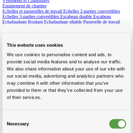
Vêtements et Chaussures
Equipement de chantier
Echelles et passerelles de travail
Echelles 2-parties convertibles
Echelles 3-parties convertibles
Escabeau double
Escabeau
Echafaudage Roulant
Echafaudage pliable
Passerelle de travail
Echelles de toit
Accessoires pour echelles
Radios de chantier
Tout pour le bois
This website uses cookies
Chevrons, voliges, lattes, lambris ou panneaux : Toitmat propose
We use cookies to personalise content and ads, to
une large gamme de bois adaptés à chaque application. Plusieurs
provide social media features and to analyse our traffic.
essences, traitées ou non, pour une qualité durable, prête à poser sur
We also share information about your use of our site with
toiture ou façade.
our social media, advertising and analytics partners who
Afficher tous les produits de Bois
may combine it with other information that you’ve
Loading...
Lattes
provided to them or that they’ve collected from your use
Epicia
of their services.
SRN
Contre-lattes
Voliges
SRN traîtées
3/4
4/4
6/4
Consent
SRN pas traîtées
3/4
4/4
Necessary
Selection
Douglas traîtées
Vuren