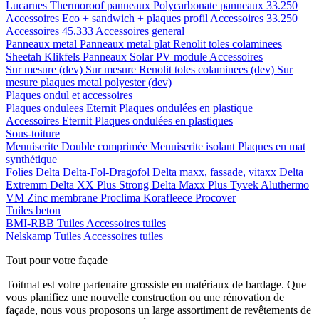
Lucarnes
Thermoroof panneaux
Polycarbonate panneaux 33.250
Accessoires Eco + sandwich + plaques profil
Accessoires 33.250
Accessoires 45.333
Accessoires general
Panneaux metal
Panneaux metal plat
Renolit toles colaminees
Sheetah Klikfels
Panneaux
Solar PV module
Accessoires
Sur mesure (dev)
Sur mesure Renolit toles colaminees (dev)
Sur
mesure plaques metal polyester (dev)
Plaques ondul et accessoires
Plaques ondulees
Eternit
Plaques ondulées en plastique
Accessoires
Eternit
Plaques ondulées en plastiques
Sous-toiture
Menuiserite
Double comprimée
Menuiserite isolant
Plaques en mat
synthétique
Folies
Delta
Delta-Fol-Dragofol
Delta maxx, fassade, vitaxx
Delta
Extremm
Delta XX Plus Strong
Delta Maxx Plus
Tyvek
Aluthermo
VM Zinc membrane
Proclima
Korafleece
Procover
Tuiles beton
BMI-RBB
Tuiles
Accessoires tuiles
Nelskamp
Tuiles
Accessoires tuiles
Tout pour votre façade
Toitmat est votre partenaire grossiste en matériaux de bardage. Que
vous planifiez une nouvelle construction ou une rénovation de
façade, nous vous proposons un large assortiment de revêtements de