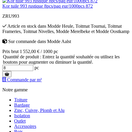
Kor tuile 993 rustique 8pcs/paq eur/1000pcs 872
ZRU993
Article en stock
dans
Modde Heule
,
Toitmat Tournai
,
Toitmat
Frameries
,
Toitmat Nivelles
,
Modde Merelbeke
et
Modde Oostkamp
Sur commande
dans
Modde Aalst
Prix brut 1 552,00 € / 1000 pc
Quantité de produit : Entrez la quantité souhaitée ou utilisez les
boutons pour augmenter ou diminuer la quantité.
pc
Commande par m²
Notre gamme
Toiture
Bardage
Zinc, Cuivre, Plomb et Alu
Isolation
Outlet
Accessoires
Bois