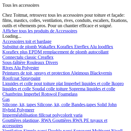
Tous les accessoires
Chez Toitmat, retrouvez tous les accessoires pour toiture et façade:
films, mastics, colles, ventilation, rives, conduits, escaliers, fixations,
outils et vêtements pros. Pour un chantier efficace et soigné.
Afficher tous les produits de Accessoires
Loading...
Accessoires toit et bardage
Substitut de plomb
Wakaflex
Koraflex
Eterflex
Alu loodflex
Koraflex plus
EPDM remplacement de plomb autocollant
Connectalu classic
Creaflex
Sous-faîtière
Rouleaux
Divers
Rives
Alu
Polyester
Peintures de toit, sprays et protection
Algimous
Blackvernis
Roofcoat
Spraypaint
Liquides et colle pout toiture plat
Imperbel liquides et colle
Ikopro
liquides et colle
Soudal colle toiture
Soprema liquides et colle
Chanfreins
Imperbel
Rotswol
Foamglass
Gas
Silicone, kit, tapes
Silicone, kit, colle
Bandes-tapes
Solid John
Hybrid Polymeer
Imperméabilisation
fillcoat
polycolorit
varia
Gouttières plastique, RWA
Gouttières
RWA
PE tuyaux et
accessoires
Ventilation
Simple paroi
Double paroi
Sonovent
Multivent
Nicoll