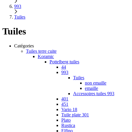
993
Tuiles
Tuiles
Catégories
Tuiles terre cuite
Koramic
Pottelberg tuiles
44
993
Tuiles
non emaille
emaille
Accessoires tuiles 993
401
451
Vario 18
Tuile plate 301
Plato
Rustica
Elfino