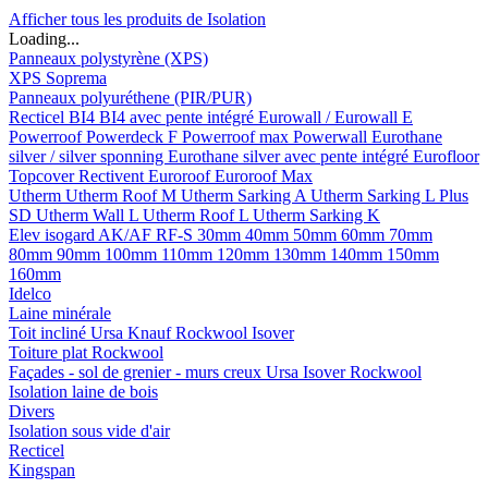
Afficher tous les produits de Isolation
Loading...
Panneaux polystyrène (XPS)
XPS Soprema
Panneaux polyuréthene (PIR/PUR)
Recticel
BI4
BI4 avec pente intégré
Eurowall / Eurowall E
Powerroof
Powerdeck F
Powerroof max
Powerwall
Eurothane
silver / silver sponning
Eurothane silver avec pente intégré
Eurofloor
Topcover
Rectivent
Euroroof
Euroroof Max
Utherm
Utherm Roof M
Utherm Sarking A
Utherm Sarking L Plus
SD
Utherm Wall L
Utherm Roof L
Utherm Sarking K
Elev isogard AK/AF RF-S
30mm
40mm
50mm
60mm
70mm
80mm
90mm
100mm
110mm
120mm
130mm
140mm
150mm
160mm
Idelco
Laine minérale
Toit incliné
Ursa
Knauf
Rockwool
Isover
Toiture plat
Rockwool
Façades - sol de grenier - murs creux
Ursa
Isover
Rockwool
Isolation laine de bois
Divers
Isolation sous vide d'air
Recticel
Kingspan