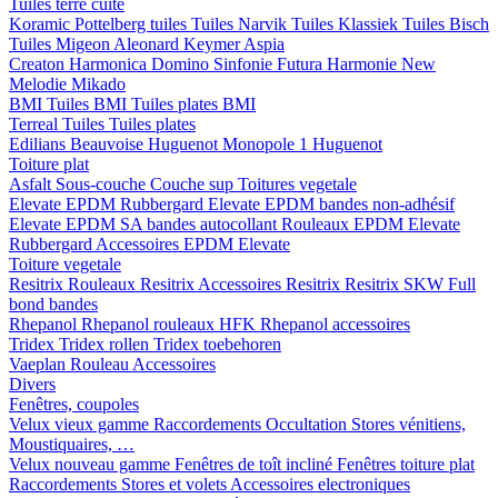
Tuiles terre cuite
Koramic
Pottelberg tuiles
Tuiles Narvik
Tuiles Klassiek
Tuiles Bisch
Tuiles Migeon
Aleonard
Keymer
Aspia
Creaton
Harmonica
Domino
Sinfonie
Futura
Harmonie New
Melodie
Mikado
BMI
Tuiles BMI
Tuiles plates BMI
Terreal
Tuiles
Tuiles plates
Edilians
Beauvoise Huguenot
Monopole 1 Huguenot
Toiture plat
Asfalt
Sous-couche
Couche sup
Toitures vegetale
Elevate EPDM Rubbergard
Elevate EPDM bandes non-adhésif
Elevate EPDM SA bandes autocollant
Rouleaux EPDM Elevate
Rubbergard
Accessoires EPDM Elevate
Toiture vegetale
Resitrix
Rouleaux Resitrix
Accessoires Resitrix
Resitrix SKW Full
bond bandes
Rhepanol
Rhepanol rouleaux HFK
Rhepanol accessoires
Tridex
Tridex rollen
Tridex toebehoren
Vaeplan
Rouleau
Accessoires
Divers
Fenêtres, coupoles
Velux vieux gamme
Raccordements
Occultation
Stores vénitiens,
Moustiquaires, …
Velux nouveau gamme
Fenêtres de toît incliné
Fenêtres toiture plat
Raccordements
Stores et volets
Accessoires electroniques