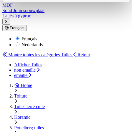
MDF
Solid John spouwplaat
Lattes à gyproc
Français
Français
Nederlands
Montre toutes les catégories
Tuiles
Retour
Afficher Tuiles
non emaille
emaille
Home
Toiture
Tuiles terre cuite
Koramic
Pottelberg tuiles