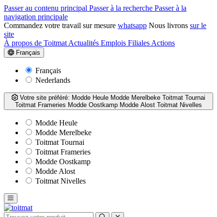
Passer au contenu principal
Passer à la recherche
Passer à la
navigation principale
Commandez votre travail sur mesure
whatsapp
Nous livrons
sur le
site
À propos de Toitmat
Actualités
Emplois
Filiales
Actions
Français
Français
Nederlands
Votre site préféré:
Modde Heule
Modde Merelbeke
Toitmat Tournai
Toitmat Frameries
Modde Oostkamp
Modde Alost
Toitmat Nivelles
Modde Heule
Modde Merelbeke
Toitmat Tournai
Toitmat Frameries
Modde Oostkamp
Modde Alost
Toitmat Nivelles