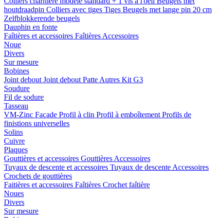
Colliers charnière
modele standard + 1 vis a l'oeil
Beugels met
houtdraadpin
Colliers avec tiges
Tiges
Beugels met lange pin 20 cm
Zelfblokkerende beugels
Dauphin en fonte
Faîtières et accessoires
Faîtières
Accessoires
Noue
Divers
Sur mesure
Bobines
Joint debout
Joint debout
Patte
Autres
Kit G3
Soudure
Fil de sodure
Tasseau
VM-Zinc Façade
Profil à clin
Profil à emboîtement
Profils de
finistions universelles
Solins
Cuivre
Plaques
Gouttières et accessoires
Gouttières
Accessoires
Tuyaux de descente et accessoires
Tuyaux de descente
Accessoires
Crochets de gouttières
Faitières et accessoires
Faîtières
Crochet faîtière
Noues
Divers
Sur mesure