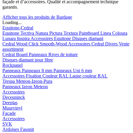
façade et d’accessoires. Qualité et accompagnement technique
garantis.
Afficher tous les produits de Bardage
Loading...
Equitone-Cedral
Equitone
Tectiva
Natura
Pictura
Textura
Paintboard
Linea
Coloura
Lunara
Inspira
Accessoires Equitone
Disques diamant
Cedral
Wood
Click Smooth-Wood
Accessoires Cedral
Divers
Vente
assortiment
Cedral Board
Panneaux
Rives de toiture
Disques diamant pour fibre
Rockpanel
Panneaux
Panneaux 8 mm
Panneaux Uni 6 mm
Accessoires
Fixation Couleur RAL
Laque couleur RAL
Trespa Meteon-Izeon-Pura
Panneaux
Izeon
Meteon
Accessoires
Deceuninck
Deeplas
Muurvinyl
Façade
Accessoires
SVK
Ardoises Fasonit