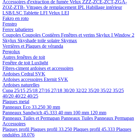
Accessoires d'extraction de fumée
Velux ZZZ-ZCE-ZCT-ZGA-
ZOZ-ZTB-
Vitrages de remplacement IPL
Habillage intérieur
LSB/LSC
Tablette LFI
Velux LEI
Fakro en roto
Fenstro
Ferov tabatieres
Coupoles
Coupoles
Costières
Fenêtres et verins
Skylux I Window 2
Skylux Skyshade toile solaire
Skymax
Verrières et Plaques de véranda
Pergolux
Autres fenêtres de toit
Fenêtre de toit Luxlight
Fibres-ciment ardoises et accessoires
Ardoises
Cedral
SVK
Ardoises accessoires
Eternit
SVK
Ardoises naturelles
Cupa
25/15
25/18
27/16
27/18
30/20
32/22
35/20
35/22
35/25
40/20
40/22
40/25
Plaques metal
Panneaux Eco 33.250
30 mm
Panneaux Sandwich 45.333
40 mm
100 mm
120 mm
Panneaux Tuiles et Permapan
Panneaux Tuiles
Panneaux Permapan
Accessoires
Plaques profil
Plaques profil 33.250
Plaques profil 45.333
Plaques
ondulées 18.076