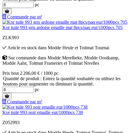
pc
Commande par m²
Kor tuile 993 gris ardoise emaille mat 8pcs/paq eur/1000pcs 705
ZLK993
Article en stock
dans
Modde Heule
et
Toitmat Tournai
Sur commande
dans
Modde Merelbeke
,
Modde Oostkamp
,
Modde Aalst
,
Toitmat Frameries
et
Toitmat Nivelles
Prix brut 2 206,00 € / 1000 pc
Quantité de produit : Entrez la quantité souhaitée ou utilisez les
boutons pour augmenter ou diminuer la quantité.
pc
Commande par m²
Kor tuile 993 noir emaille eur/1000pcs 738
Z052993
Article en stock
dans
Modde Heule
,
Toitmat Tournai
,
Toitmat