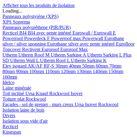
Afficher tous les produits de Isolation
Loading...
Panneaux polystyrène (XPS)
XPS Soprema
Panneaux polyuréthene (PIR/PUR)
Recticel
BI4
BI4 avec pente intégré
Eurowall / Eurowall E
Powerroof
Powerdeck F
Powerroof max
Powerwall
Eurothane
silver / silver sponning
Eurothane silver avec pente intégré
Eurofloor
Topcover
Rectivent
Euroroof
Euroroof Max
Utherm
Utherm Roof M
Utherm Sarking A
Utherm Sarking L Plus
SD
Utherm Wall L
Utherm Roof L
Utherm Sarking K
Elev isogard AK/AF RF-S
30mm
40mm
50mm
60mm
70mm
80mm
90mm
100mm
110mm
120mm
130mm
140mm
150mm
160mm
Idelco
Laine minérale
Toit incliné
Ursa
Knauf
Rockwool
Isover
Toiture plat
Rockwool
Façades - sol de grenier - murs creux
Ursa
Isover
Rockwool
Isolation laine de bois
Divers
Isolation sous vide d'air
Recticel
Kingspan