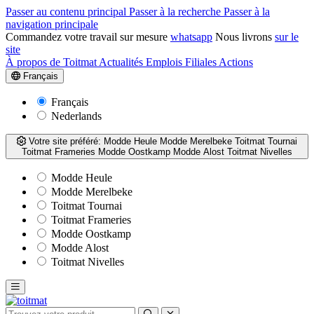
Passer au contenu principal
Passer à la recherche
Passer à la
navigation principale
Commandez votre travail sur mesure
whatsapp
Nous livrons
sur le
site
À propos de Toitmat
Actualités
Emplois
Filiales
Actions
Français
Français
Nederlands
Votre site préféré:
Modde Heule
Modde Merelbeke
Toitmat Tournai
Toitmat Frameries
Modde Oostkamp
Modde Alost
Toitmat Nivelles
Modde Heule
Modde Merelbeke
Toitmat Tournai
Toitmat Frameries
Modde Oostkamp
Modde Alost
Toitmat Nivelles