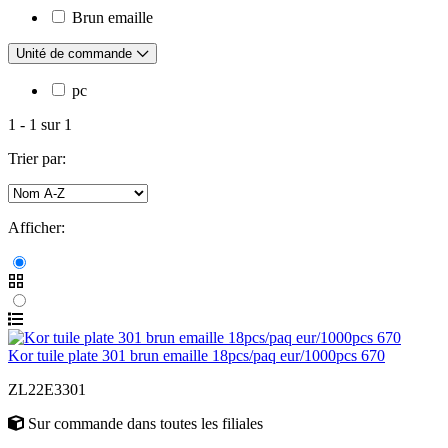
Brun emaille
Unité de commande
pc
1
-
1
sur
1
Trier par:
Afficher:
Kor tuile plate 301 brun emaille 18pcs/paq eur/1000pcs 670
ZL22E3301
Sur commande
dans toutes les filiales