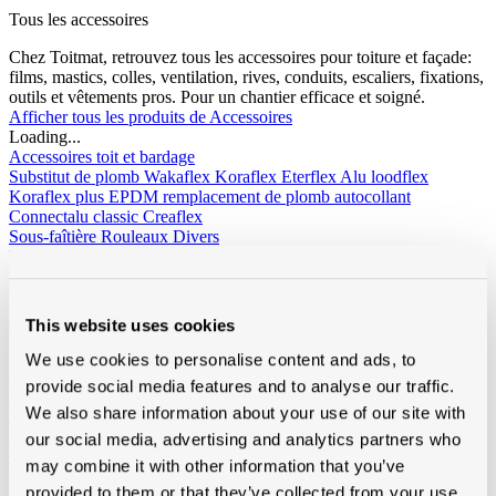
Tous les accessoires
Chez Toitmat, retrouvez tous les accessoires pour toiture et façade:
films, mastics, colles, ventilation, rives, conduits, escaliers, fixations,
outils et vêtements pros. Pour un chantier efficace et soigné.
Afficher tous les produits de Accessoires
Loading...
Accessoires toit et bardage
Substitut de plomb
Wakaflex
Koraflex
Eterflex
Alu loodflex
Koraflex plus
EPDM remplacement de plomb autocollant
Connectalu classic
Creaflex
Sous-faîtière
Rouleaux
Divers
Rives
Alu
Polyester
Peintures de toit, sprays et protection
Algimous
Blackvernis
Roofcoat
Spraypaint
Liquides et colle pout toiture plat
Imperbel liquides et colle
Ikopro
This website uses cookies
liquides et colle
Soudal colle toiture
Soprema liquides et colle
Chanfreins
Imperbel
Rotswol
Foamglass
We use cookies to personalise content and ads, to
Gas
provide social media features and to analyse our traffic.
Silicone, kit, tapes
Silicone, kit, colle
Bandes-tapes
Solid John
We also share information about your use of our site with
Hybrid Polymeer
Imperméabilisation
fillcoat
polycolorit
varia
our social media, advertising and analytics partners who
Gouttières plastique, RWA
Gouttières
RWA
PE tuyaux et
may combine it with other information that you’ve
accessoires
provided to them or that they’ve collected from your use
Ventilation
Simple paroi
Double paroi
Sonovent
Multivent
Nicoll