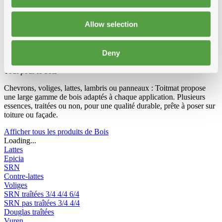
Vêtements et Chaussures
Equipement de chantier
Echelles et passerelles de travail
Echelles 2-parties convertibles
Allow selection
Echelles 3-parties convertibles
Escabeau double
Escabeau
Echafaudage Roulant
Echafaudage pliable
Passerelle de travail
Echelles de toit
Accessoires pour echelles
Deny
Radios de chantier
Tout pour le bois
Chevrons, voliges, lattes, lambris ou panneaux : Toitmat propose
une large gamme de bois adaptés à chaque application. Plusieurs
essences, traitées ou non, pour une qualité durable, prête à poser sur
toiture ou façade.
Afficher tous les produits de Bois
Loading...
Lattes
Epicia
SRN
Contre-lattes
Voliges
SRN traîtées
3/4
4/4
6/4
SRN pas traîtées
3/4
4/4
Douglas traîtées
Vuren