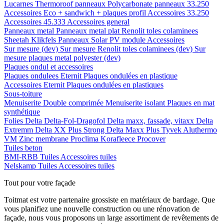
Lucarnes
Thermoroof panneaux
Polycarbonate panneaux 33.250
Accessoires Eco + sandwich + plaques profil
Accessoires 33.250
Accessoires 45.333
Accessoires general
Panneaux metal
Panneaux metal plat
Renolit toles colaminees
Sheetah Klikfels
Panneaux
Solar PV module
Accessoires
Sur mesure (dev)
Sur mesure Renolit toles colaminees (dev)
Sur
mesure plaques metal polyester (dev)
Plaques ondul et accessoires
Plaques ondulees
Eternit
Plaques ondulées en plastique
Accessoires
Eternit
Plaques ondulées en plastiques
Sous-toiture
Menuiserite
Double comprimée
Menuiserite isolant
Plaques en mat
synthétique
Folies
Delta
Delta-Fol-Dragofol
Delta maxx, fassade, vitaxx
Delta
Extremm
Delta XX Plus Strong
Delta Maxx Plus
Tyvek
Aluthermo
VM Zinc membrane
Proclima
Korafleece
Procover
Tuiles beton
BMI-RBB
Tuiles
Accessoires tuiles
Nelskamp
Tuiles
Accessoires tuiles
Tout pour votre façade
Toitmat est votre partenaire grossiste en matériaux de bardage. Que
vous planifiez une nouvelle construction ou une rénovation de
façade, nous vous proposons un large assortiment de revêtements de