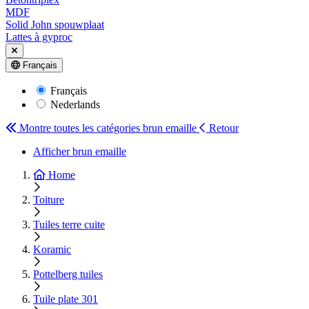
MDF
Solid John spouwplaat
Lattes à gyproc
Français
Français
Nederlands
Montre toutes les catégories
brun emaille
Retour
Afficher brun emaille
Home
Toiture
Tuiles terre cuite
Koramic
Pottelberg tuiles
Tuile plate 301