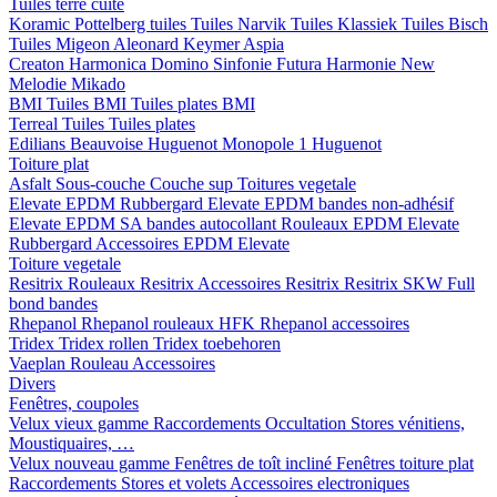
Tuiles terre cuite
Koramic
Pottelberg tuiles
Tuiles Narvik
Tuiles Klassiek
Tuiles Bisch
Tuiles Migeon
Aleonard
Keymer
Aspia
Creaton
Harmonica
Domino
Sinfonie
Futura
Harmonie New
Melodie
Mikado
BMI
Tuiles BMI
Tuiles plates BMI
Terreal
Tuiles
Tuiles plates
Edilians
Beauvoise Huguenot
Monopole 1 Huguenot
Toiture plat
Asfalt
Sous-couche
Couche sup
Toitures vegetale
Elevate EPDM Rubbergard
Elevate EPDM bandes non-adhésif
Elevate EPDM SA bandes autocollant
Rouleaux EPDM Elevate
Rubbergard
Accessoires EPDM Elevate
Toiture vegetale
Resitrix
Rouleaux Resitrix
Accessoires Resitrix
Resitrix SKW Full
bond bandes
Rhepanol
Rhepanol rouleaux HFK
Rhepanol accessoires
Tridex
Tridex rollen
Tridex toebehoren
Vaeplan
Rouleau
Accessoires
Divers
Fenêtres, coupoles
Velux vieux gamme
Raccordements
Occultation
Stores vénitiens,
Moustiquaires, …
Velux nouveau gamme
Fenêtres de toît incliné
Fenêtres toiture plat
Raccordements
Stores et volets
Accessoires electroniques