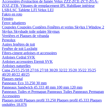
Accessoires d'extraction de fumée
Velux ZZZ-ZCE-ZCT-ZGA-
ZOZ-ZTB-
Vitrages de remplacement IPL
Habillage intérieur
LSB/LSC
Tablette LFI
Velux LEI
Fakro en roto
Fenstro
Ferov tabatieres
Coupoles
Coupoles
Costières
Fenêtres et verins
Skylux I Window 2
Skylux Skyshade toile solaire
Skymax
Verrières et Plaques de véranda
Pergolux
Autres fenêtres de toit
Fenêtre de toit Luxlight
Fibres-ciment ardoises et accessoires
Ardoises
Cedral
SVK
Ardoises accessoires
Eternit
SVK
Ardoises naturelles
Cupa
25/15
25/18
27/16
27/18
30/20
32/22
35/20
35/22
35/25
40/20
40/22
40/25
Plaques metal
Panneaux Eco 33.250
30 mm
Panneaux Sandwich 45.333
40 mm
100 mm
120 mm
Panneaux Tuiles et Permapan
Panneaux Tuiles
Panneaux Permapan
Accessoires
Plaques profil
Plaques profil 33.250
Plaques profil 45.333
Plaques
ondulées 18.076