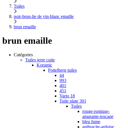
Tuiles
noir-brun-lie de vin-blanc emaille
brun emaille
brun emaille
Catégories
Tuiles terre cuite
Koramic
Pottelberg tuiles
44
993
401
451
Vario 18
Tuile plate 301
Tuiles
rouge-rustique-
amarante-toscane
bleu fume
anthracite-ardoise