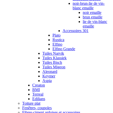
noir-brun-lie de vin-
blanc emaille
noir emaille
brun emaille
lie de vin-blanc
emaille
Accessoires 301
Plato
Rustica
Elfino
Elfino Grande
Tuiles Narvik
Tuiles Klassiek
Tuiles Bisch
Tuiles Migeon
Aleonard
Keymer
Aspia
Creaton
BMI
Terreal
Edilians
Toiture plat
Fenêtres, coupoles
Fibres-ciment ardoises et accessoires