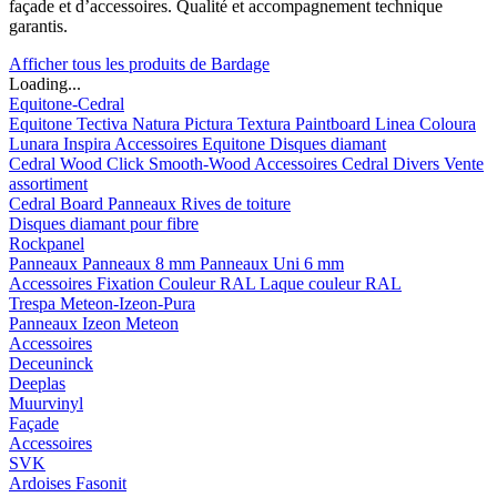
façade et d’accessoires. Qualité et accompagnement technique
garantis.
Afficher tous les produits de Bardage
Loading...
Equitone-Cedral
Equitone
Tectiva
Natura
Pictura
Textura
Paintboard
Linea
Coloura
Lunara
Inspira
Accessoires Equitone
Disques diamant
Cedral
Wood
Click Smooth-Wood
Accessoires Cedral
Divers
Vente
assortiment
Cedral Board
Panneaux
Rives de toiture
Disques diamant pour fibre
Rockpanel
Panneaux
Panneaux 8 mm
Panneaux Uni 6 mm
Accessoires
Fixation Couleur RAL
Laque couleur RAL
Trespa Meteon-Izeon-Pura
Panneaux
Izeon
Meteon
Accessoires
Deceuninck
Deeplas
Muurvinyl
Façade
Accessoires
SVK
Ardoises Fasonit