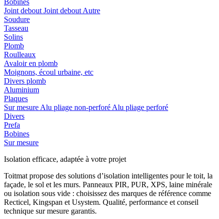
Bobines
Joint debout
Joint debout
Autre
Soudure
Tasseau
Solins
Plomb
Roulleaux
Avaloir en plomb
Moignons, écoul urbaine, etc
Divers plomb
Aluminium
Plaques
Sur mesure
Alu pliage non-perforé
Alu pliage perforé
Divers
Prefa
Bobines
Sur mesure
Isolation efficace, adaptée à votre projet
Toitmat propose des solutions d’isolation intelligentes pour le toit, la
façade, le sol et les murs. Panneaux PIR, PUR, XPS, laine minérale
ou isolation sous vide : choisissez des marques de référence comme
Recticel, Kingspan et Usystem. Qualité, performance et conseil
technique sur mesure garantis.