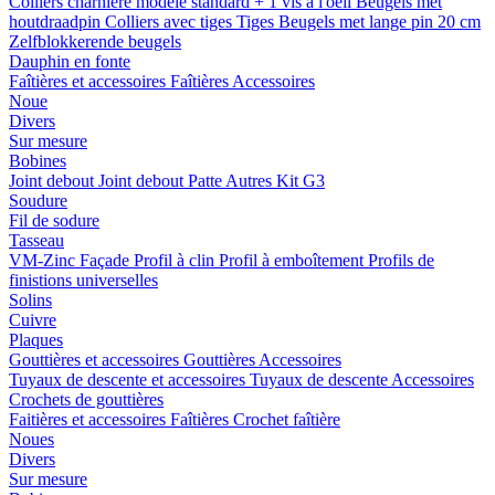
Colliers charnière
modele standard + 1 vis a l'oeil
Beugels met
houtdraadpin
Colliers avec tiges
Tiges
Beugels met lange pin 20 cm
Zelfblokkerende beugels
Dauphin en fonte
Faîtières et accessoires
Faîtières
Accessoires
Noue
Divers
Sur mesure
Bobines
Joint debout
Joint debout
Patte
Autres
Kit G3
Soudure
Fil de sodure
Tasseau
VM-Zinc Façade
Profil à clin
Profil à emboîtement
Profils de
finistions universelles
Solins
Cuivre
Plaques
Gouttières et accessoires
Gouttières
Accessoires
Tuyaux de descente et accessoires
Tuyaux de descente
Accessoires
Crochets de gouttières
Faitières et accessoires
Faîtières
Crochet faîtière
Noues
Divers
Sur mesure