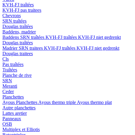
KVH-FJ traîtées
KVH-FJ pas traitees
Chevrons
SRN traîtées
Douglas traîtées
Baddens, madrier
Baddens
SRN traîtées
KVH-FJ traîtées
KVH-FJ niet gedrenkt
Douglas traîtées
Madrier
SRN traitees
KVH-FJ traîtées
KVH-FJ niet gedrenkt
Douglas traitees
Cls
Pas traîtées
Traîtées
Planche de rive
SRN
Meranti
Ceder
Planchettes
Ayous Planchettes
Ayous thermo triple
Ayous thermo plat
Autre planchettes
Lattes aretier
Panneaux
OSB
Multiplex et Elliotis
Betontriplex