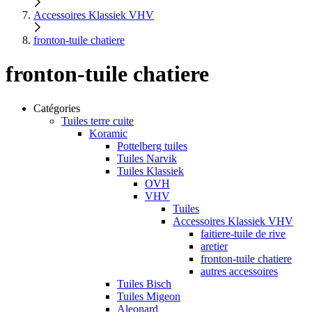
Accessoires Klassiek VHV
fronton-tuile chatiere
fronton-tuile chatiere
Catégories
Tuiles terre cuite
Koramic
Pottelberg tuiles
Tuiles Narvik
Tuiles Klassiek
OVH
VHV
Tuiles
Accessoires Klassiek VHV
faitiere-tuile de rive
aretier
fronton-tuile chatiere
autres accessoires
Tuiles Bisch
Tuiles Migeon
Aleonard