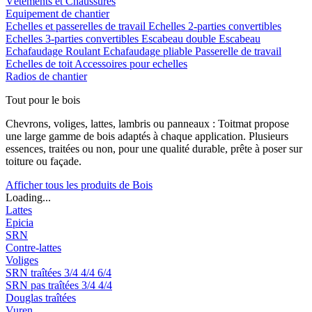
Vêtements et Chaussures
Equipement de chantier
Echelles et passerelles de travail
Echelles 2-parties convertibles
Echelles 3-parties convertibles
Escabeau double
Escabeau
Echafaudage Roulant
Echafaudage pliable
Passerelle de travail
Echelles de toit
Accessoires pour echelles
Radios de chantier
Tout pour le bois
Chevrons, voliges, lattes, lambris ou panneaux : Toitmat propose
une large gamme de bois adaptés à chaque application. Plusieurs
essences, traitées ou non, pour une qualité durable, prête à poser sur
toiture ou façade.
Afficher tous les produits de Bois
Loading...
Lattes
Epicia
SRN
Contre-lattes
Voliges
SRN traîtées
3/4
4/4
6/4
SRN pas traîtées
3/4
4/4
Douglas traîtées
Vuren