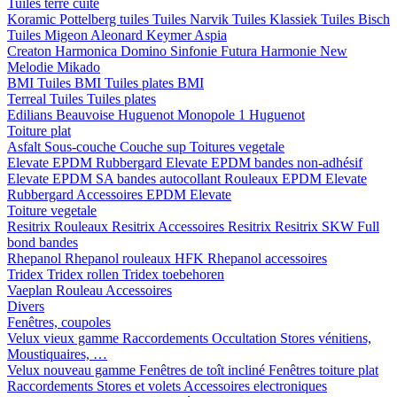
Tuiles terre cuite
Koramic
Pottelberg tuiles
Tuiles Narvik
Tuiles Klassiek
Tuiles Bisch
Tuiles Migeon
Aleonard
Keymer
Aspia
Creaton
Harmonica
Domino
Sinfonie
Futura
Harmonie New
Melodie
Mikado
BMI
Tuiles BMI
Tuiles plates BMI
Terreal
Tuiles
Tuiles plates
Edilians
Beauvoise Huguenot
Monopole 1 Huguenot
Toiture plat
Asfalt
Sous-couche
Couche sup
Toitures vegetale
Elevate EPDM Rubbergard
Elevate EPDM bandes non-adhésif
Elevate EPDM SA bandes autocollant
Rouleaux EPDM Elevate
Rubbergard
Accessoires EPDM Elevate
Toiture vegetale
Resitrix
Rouleaux Resitrix
Accessoires Resitrix
Resitrix SKW Full
bond bandes
Rhepanol
Rhepanol rouleaux HFK
Rhepanol accessoires
Tridex
Tridex rollen
Tridex toebehoren
Vaeplan
Rouleau
Accessoires
Divers
Fenêtres, coupoles
Velux vieux gamme
Raccordements
Occultation
Stores vénitiens,
Moustiquaires, …
Velux nouveau gamme
Fenêtres de toît incliné
Fenêtres toiture plat
Raccordements
Stores et volets
Accessoires electroniques