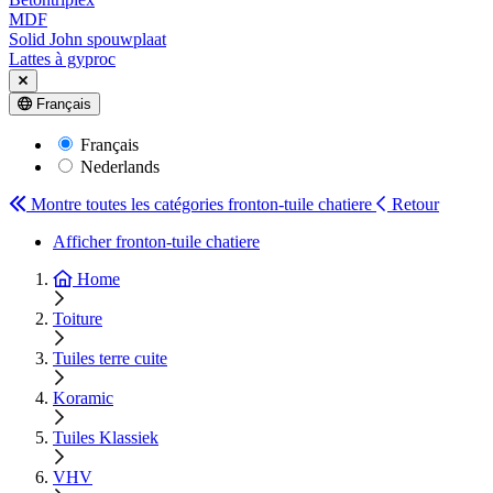
MDF
Solid John spouwplaat
Lattes à gyproc
Français
Français
Nederlands
Montre toutes les catégories
fronton-tuile chatiere
Retour
Afficher fronton-tuile chatiere
Home
Toiture
Tuiles terre cuite
Koramic
Tuiles Klassiek
VHV