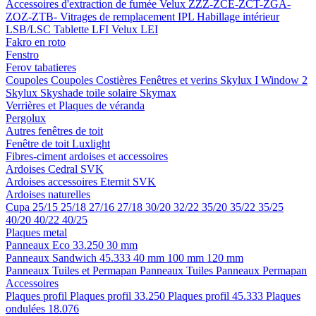
Accessoires d'extraction de fumée
Velux ZZZ-ZCE-ZCT-ZGA-
ZOZ-ZTB-
Vitrages de remplacement IPL
Habillage intérieur
LSB/LSC
Tablette LFI
Velux LEI
Fakro en roto
Fenstro
Ferov tabatieres
Coupoles
Coupoles
Costières
Fenêtres et verins
Skylux I Window 2
Skylux Skyshade toile solaire
Skymax
Verrières et Plaques de véranda
Pergolux
Autres fenêtres de toit
Fenêtre de toit Luxlight
Fibres-ciment ardoises et accessoires
Ardoises
Cedral
SVK
Ardoises accessoires
Eternit
SVK
Ardoises naturelles
Cupa
25/15
25/18
27/16
27/18
30/20
32/22
35/20
35/22
35/25
40/20
40/22
40/25
Plaques metal
Panneaux Eco 33.250
30 mm
Panneaux Sandwich 45.333
40 mm
100 mm
120 mm
Panneaux Tuiles et Permapan
Panneaux Tuiles
Panneaux Permapan
Accessoires
Plaques profil
Plaques profil 33.250
Plaques profil 45.333
Plaques
ondulées 18.076