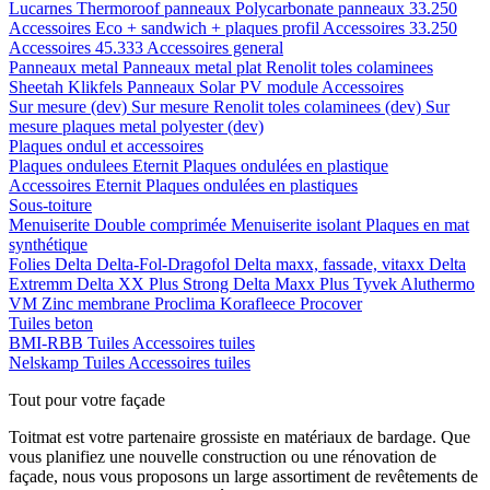
Lucarnes
Thermoroof panneaux
Polycarbonate panneaux 33.250
Accessoires Eco + sandwich + plaques profil
Accessoires 33.250
Accessoires 45.333
Accessoires general
Panneaux metal
Panneaux metal plat
Renolit toles colaminees
Sheetah Klikfels
Panneaux
Solar PV module
Accessoires
Sur mesure (dev)
Sur mesure Renolit toles colaminees (dev)
Sur
mesure plaques metal polyester (dev)
Plaques ondul et accessoires
Plaques ondulees
Eternit
Plaques ondulées en plastique
Accessoires
Eternit
Plaques ondulées en plastiques
Sous-toiture
Menuiserite
Double comprimée
Menuiserite isolant
Plaques en mat
synthétique
Folies
Delta
Delta-Fol-Dragofol
Delta maxx, fassade, vitaxx
Delta
Extremm
Delta XX Plus Strong
Delta Maxx Plus
Tyvek
Aluthermo
VM Zinc membrane
Proclima
Korafleece
Procover
Tuiles beton
BMI-RBB
Tuiles
Accessoires tuiles
Nelskamp
Tuiles
Accessoires tuiles
Tout pour votre façade
Toitmat est votre partenaire grossiste en matériaux de bardage. Que
vous planifiez une nouvelle construction ou une rénovation de
façade, nous vous proposons un large assortiment de revêtements de