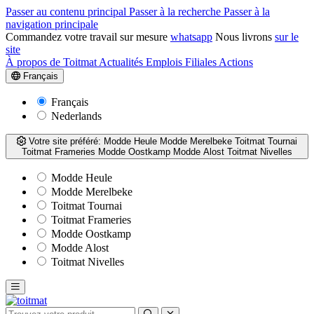
Passer au contenu principal
Passer à la recherche
Passer à la
navigation principale
Commandez votre travail sur mesure
whatsapp
Nous livrons
sur le
site
À propos de Toitmat
Actualités
Emplois
Filiales
Actions
Français
Français
Nederlands
Votre site préféré:
Modde Heule
Modde Merelbeke
Toitmat Tournai
Toitmat Frameries
Modde Oostkamp
Modde Alost
Toitmat Nivelles
Modde Heule
Modde Merelbeke
Toitmat Tournai
Toitmat Frameries
Modde Oostkamp
Modde Alost
Toitmat Nivelles