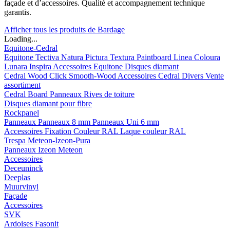
façade et d’accessoires. Qualité et accompagnement technique
garantis.
Afficher tous les produits de Bardage
Loading...
Equitone-Cedral
Equitone
Tectiva
Natura
Pictura
Textura
Paintboard
Linea
Coloura
Lunara
Inspira
Accessoires Equitone
Disques diamant
Cedral
Wood
Click Smooth-Wood
Accessoires Cedral
Divers
Vente
assortiment
Cedral Board
Panneaux
Rives de toiture
Disques diamant pour fibre
Rockpanel
Panneaux
Panneaux 8 mm
Panneaux Uni 6 mm
Accessoires
Fixation Couleur RAL
Laque couleur RAL
Trespa Meteon-Izeon-Pura
Panneaux
Izeon
Meteon
Accessoires
Deceuninck
Deeplas
Muurvinyl
Façade
Accessoires
SVK
Ardoises Fasonit