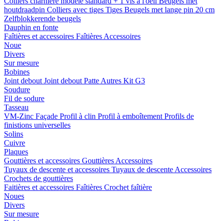
Colliers charnière
modele standard + 1 vis a l'oeil
Beugels met
houtdraadpin
Colliers avec tiges
Tiges
Beugels met lange pin 20 cm
Zelfblokkerende beugels
Dauphin en fonte
Faîtières et accessoires
Faîtières
Accessoires
Noue
Divers
Sur mesure
Bobines
Joint debout
Joint debout
Patte
Autres
Kit G3
Soudure
Fil de sodure
Tasseau
VM-Zinc Façade
Profil à clin
Profil à emboîtement
Profils de
finistions universelles
Solins
Cuivre
Plaques
Gouttières et accessoires
Gouttières
Accessoires
Tuyaux de descente et accessoires
Tuyaux de descente
Accessoires
Crochets de gouttières
Faitières et accessoires
Faîtières
Crochet faîtière
Noues
Divers
Sur mesure