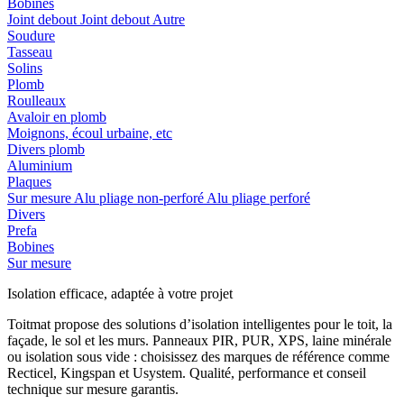
Bobines
Joint debout
Joint debout
Autre
Soudure
Tasseau
Solins
Plomb
Roulleaux
Avaloir en plomb
Moignons, écoul urbaine, etc
Divers plomb
Aluminium
Plaques
Sur mesure
Alu pliage non-perforé
Alu pliage perforé
Divers
Prefa
Bobines
Sur mesure
Isolation efficace, adaptée à votre projet
Toitmat propose des solutions d’isolation intelligentes pour le toit, la
façade, le sol et les murs. Panneaux PIR, PUR, XPS, laine minérale
ou isolation sous vide : choisissez des marques de référence comme
Recticel, Kingspan et Usystem. Qualité, performance et conseil
technique sur mesure garantis.