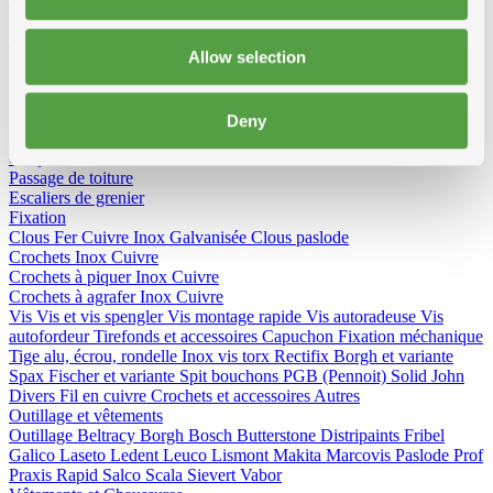
Eternit (ventilation uni)
Koramic
Renson
Evacuation de fumées
Aluminium
Inox
Allow selection
Film plastique
Roulleaux complète
Roulleaux pas complète
Pare vapeur
Isover
Delta
Sopravap hygro
Klöber
Divers
Birdex - Pic anti-oiseauxk Oisipic
Peigne de ventilation
Eterno Bacs et Avaloir PVC
Crapaudines
Profil de rénovation
Deny
Bandes de mousse bituminées et mousse bituminée
Bande
d'expansion
Housse
Plots détendeur
Mitrons
Aeros
Passage de toiture
Escaliers de grenier
Fixation
Clous
Fer
Cuivre
Inox
Galvanisée
Clous paslode
Crochets
Inox
Cuivre
Crochets à piquer
Inox
Cuivre
Crochets à agrafer
Inox
Cuivre
Vis
Vis et vis spengler
Vis montage rapide
Vis autoradeuse
Vis
autofordeur
Tirefonds et accessoires
Capuchon
Fixation méchanique
Tige alu, écrou, rondelle
Inox vis torx
Rectifix
Borgh et variante
Spax
Fischer et variante
Spit bouchons
PGB (Pennoit)
Solid John
Divers
Fil en cuivre
Crochets et accessoires
Autres
Outillage et vêtements
Outillage
Beltracy
Borgh
Bosch
Butterstone
Distripaints
Fribel
Galico
Laseto
Ledent
Leuco
Lismont
Makita
Marcovis
Paslode
Prof
Praxis
Rapid
Salco
Scala
Sievert
Vabor