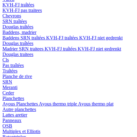
KVH-FJ traîtées
KVH-FJ pas traitees
Chevrons
SRN traîtées
Douglas traîtées
Baddens, madrier
Baddens
SRN traîtées
KVH-FJ traîtées
KVH-FJ niet gedrenkt
Douglas traîtées
Madrier
SRN traitees
KVH-FJ traîtées
KVH-FJ niet gedrenkt
Douglas traitees
Cls
Pas traîtées
Traîtées
Planche de rive
SRN
Meranti
Ceder
Planchettes
Ayous Planchettes
Ayous thermo triple
Ayous thermo plat
Autre planchettes
Lattes aretier
Panneaux
OSB
Multiplex et Elliotis
Betontriplex