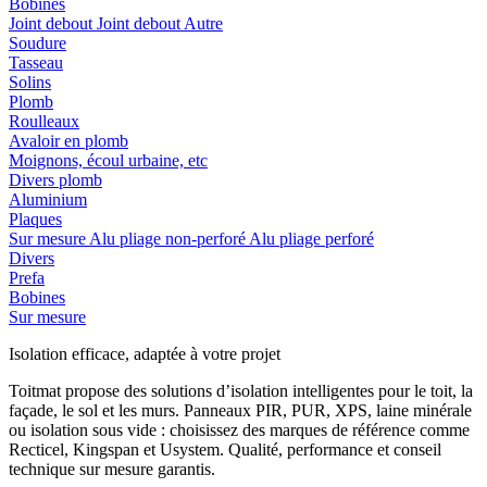
Bobines
Joint debout
Joint debout
Autre
Soudure
Tasseau
Solins
Plomb
Roulleaux
Avaloir en plomb
Moignons, écoul urbaine, etc
Divers plomb
Aluminium
Plaques
Sur mesure
Alu pliage non-perforé
Alu pliage perforé
Divers
Prefa
Bobines
Sur mesure
Isolation efficace, adaptée à votre projet
Toitmat propose des solutions d’isolation intelligentes pour le toit, la
façade, le sol et les murs. Panneaux PIR, PUR, XPS, laine minérale
ou isolation sous vide : choisissez des marques de référence comme
Recticel, Kingspan et Usystem. Qualité, performance et conseil
technique sur mesure garantis.