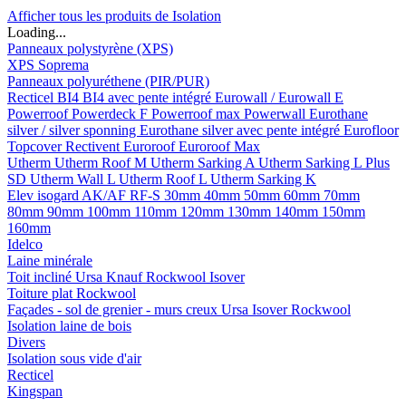
Afficher tous les produits de Isolation
Loading...
Panneaux polystyrène (XPS)
XPS Soprema
Panneaux polyuréthene (PIR/PUR)
Recticel
BI4
BI4 avec pente intégré
Eurowall / Eurowall E
Powerroof
Powerdeck F
Powerroof max
Powerwall
Eurothane
silver / silver sponning
Eurothane silver avec pente intégré
Eurofloor
Topcover
Rectivent
Euroroof
Euroroof Max
Utherm
Utherm Roof M
Utherm Sarking A
Utherm Sarking L Plus
SD
Utherm Wall L
Utherm Roof L
Utherm Sarking K
Elev isogard AK/AF RF-S
30mm
40mm
50mm
60mm
70mm
80mm
90mm
100mm
110mm
120mm
130mm
140mm
150mm
160mm
Idelco
Laine minérale
Toit incliné
Ursa
Knauf
Rockwool
Isover
Toiture plat
Rockwool
Façades - sol de grenier - murs creux
Ursa
Isover
Rockwool
Isolation laine de bois
Divers
Isolation sous vide d'air
Recticel
Kingspan