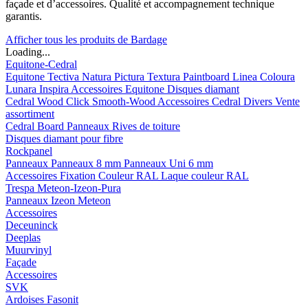
façade et d’accessoires. Qualité et accompagnement technique
garantis.
Afficher tous les produits de Bardage
Loading...
Equitone-Cedral
Equitone
Tectiva
Natura
Pictura
Textura
Paintboard
Linea
Coloura
Lunara
Inspira
Accessoires Equitone
Disques diamant
Cedral
Wood
Click Smooth-Wood
Accessoires Cedral
Divers
Vente
assortiment
Cedral Board
Panneaux
Rives de toiture
Disques diamant pour fibre
Rockpanel
Panneaux
Panneaux 8 mm
Panneaux Uni 6 mm
Accessoires
Fixation Couleur RAL
Laque couleur RAL
Trespa Meteon-Izeon-Pura
Panneaux
Izeon
Meteon
Accessoires
Deceuninck
Deeplas
Muurvinyl
Façade
Accessoires
SVK
Ardoises Fasonit