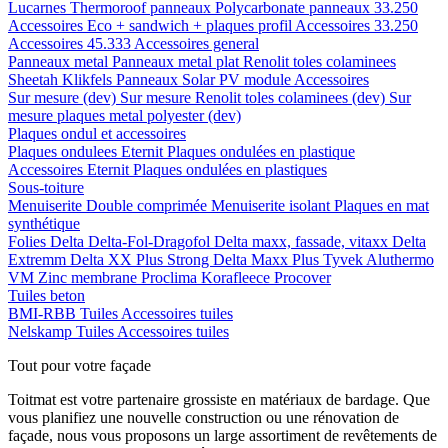
Lucarnes
Thermoroof panneaux
Polycarbonate panneaux 33.250
Accessoires Eco + sandwich + plaques profil
Accessoires 33.250
Accessoires 45.333
Accessoires general
Panneaux metal
Panneaux metal plat
Renolit toles colaminees
Sheetah Klikfels
Panneaux
Solar PV module
Accessoires
Sur mesure (dev)
Sur mesure Renolit toles colaminees (dev)
Sur
mesure plaques metal polyester (dev)
Plaques ondul et accessoires
Plaques ondulees
Eternit
Plaques ondulées en plastique
Accessoires
Eternit
Plaques ondulées en plastiques
Sous-toiture
Menuiserite
Double comprimée
Menuiserite isolant
Plaques en mat
synthétique
Folies
Delta
Delta-Fol-Dragofol
Delta maxx, fassade, vitaxx
Delta
Extremm
Delta XX Plus Strong
Delta Maxx Plus
Tyvek
Aluthermo
VM Zinc membrane
Proclima
Korafleece
Procover
Tuiles beton
BMI-RBB
Tuiles
Accessoires tuiles
Nelskamp
Tuiles
Accessoires tuiles
Tout pour votre façade
Toitmat est votre partenaire grossiste en matériaux de bardage. Que
vous planifiez une nouvelle construction ou une rénovation de
façade, nous vous proposons un large assortiment de revêtements de