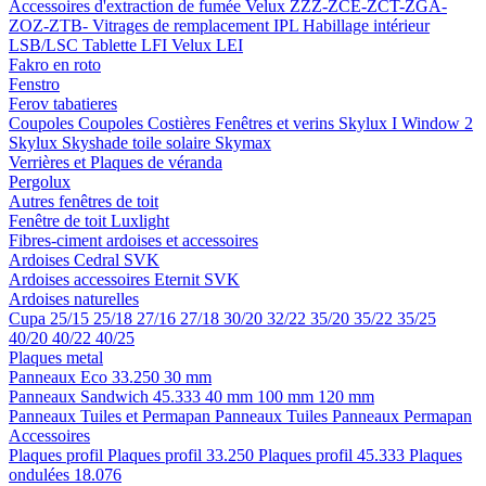
Accessoires d'extraction de fumée
Velux ZZZ-ZCE-ZCT-ZGA-
ZOZ-ZTB-
Vitrages de remplacement IPL
Habillage intérieur
LSB/LSC
Tablette LFI
Velux LEI
Fakro en roto
Fenstro
Ferov tabatieres
Coupoles
Coupoles
Costières
Fenêtres et verins
Skylux I Window 2
Skylux Skyshade toile solaire
Skymax
Verrières et Plaques de véranda
Pergolux
Autres fenêtres de toit
Fenêtre de toit Luxlight
Fibres-ciment ardoises et accessoires
Ardoises
Cedral
SVK
Ardoises accessoires
Eternit
SVK
Ardoises naturelles
Cupa
25/15
25/18
27/16
27/18
30/20
32/22
35/20
35/22
35/25
40/20
40/22
40/25
Plaques metal
Panneaux Eco 33.250
30 mm
Panneaux Sandwich 45.333
40 mm
100 mm
120 mm
Panneaux Tuiles et Permapan
Panneaux Tuiles
Panneaux Permapan
Accessoires
Plaques profil
Plaques profil 33.250
Plaques profil 45.333
Plaques
ondulées 18.076