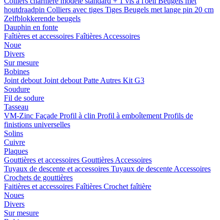
Colliers charnière
modele standard + 1 vis a l'oeil
Beugels met
houtdraadpin
Colliers avec tiges
Tiges
Beugels met lange pin 20 cm
Zelfblokkerende beugels
Dauphin en fonte
Faîtières et accessoires
Faîtières
Accessoires
Noue
Divers
Sur mesure
Bobines
Joint debout
Joint debout
Patte
Autres
Kit G3
Soudure
Fil de sodure
Tasseau
VM-Zinc Façade
Profil à clin
Profil à emboîtement
Profils de
finistions universelles
Solins
Cuivre
Plaques
Gouttières et accessoires
Gouttières
Accessoires
Tuyaux de descente et accessoires
Tuyaux de descente
Accessoires
Crochets de gouttières
Faitières et accessoires
Faîtières
Crochet faîtière
Noues
Divers
Sur mesure