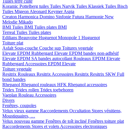
Tuiles terre cuite
Koramic
Pottelberg tuiles
Tuiles Narvik
Tuiles Klassiek
Tuiles Bisch
Tuiles Migeon
Aleonard
Keymer
Aspia
Creaton
Harmonica
Domino
Sinfonie
Futura
Harmonie New
Melodie
Mikado
BMI
Tuiles BMI
Tuiles plates BMI
Terreal
Tuiles
Tuiles plates
Edilians
Beauvoise Huguenot
Monopole 1 Huguenot
Toiture plat
Asfalt
Sous-couche
Couche sup
Toitures vegetale
Elevate EPDM Rubbergard
Elevate EPDM bandes non-adhésif
Elevate EPDM SA bandes autocollant
Rouleaux EPDM Elevate
Rubbergard
Accessoires EPDM Elevate
Toiture vegetale
Resitrix
Rouleaux Resitrix
Accessoires Resitrix
Resitrix SKW Full
bond bandes
Rhepanol
Rhepanol rouleaux HFK
Rhepanol accessoires
Tridex
Tridex rollen
Tridex toebehoren
Vaeplan
Rouleau
Accessoires
Divers
Fenêtres, coupoles
Velux vieux gamme
Raccordements
Occultation
Stores vénitiens,
Moustiquaires, …
Velux nouveau gamme
Fenêtres de toît incliné
Fenêtres toiture plat
Raccordements
Stores et volets
Accessoires electroniques