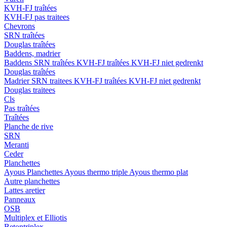
KVH-FJ traîtées
KVH-FJ pas traitees
Chevrons
SRN traîtées
Douglas traîtées
Baddens, madrier
Baddens
SRN traîtées
KVH-FJ traîtées
KVH-FJ niet gedrenkt
Douglas traîtées
Madrier
SRN traitees
KVH-FJ traîtées
KVH-FJ niet gedrenkt
Douglas traitees
Cls
Pas traîtées
Traîtées
Planche de rive
SRN
Meranti
Ceder
Planchettes
Ayous Planchettes
Ayous thermo triple
Ayous thermo plat
Autre planchettes
Lattes aretier
Panneaux
OSB
Multiplex et Elliotis
Betontriplex