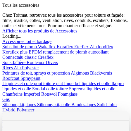
Tous les accessoires
Chez Toitmat, retrouvez tous les accessoires pour toiture et façade:
films, mastics, colles, ventilation, rives, conduits, escaliers, fixations,
outils et vêtements pros. Pour un chantier efficace et soigné.
Afficher tous les produits de Accessoires
Loading...
Accessoires toit et bardage
Substitut de plomb
Wakaflex
Koraflex
Eterflex
Alu loodflex
Koraflex plus
EPDM remplacement de plomb autocollant
Connectalu classic
Creaflex
Sous-faîtière
Rouleaux
Divers
Rives
Alu
Polyester
Peintures de toit, sprays et protection
Algimous
Blackvernis
Roofcoat
Spraypaint
Liquides et colle pout toiture plat
Imperbel liquides et colle
Ikopro
liquides et colle
Soudal colle toiture
Soprema liquides et colle
Chanfreins
Imperbel
Rotswol
Foamglass
Gas
Silicone, kit, tapes
Silicone, kit, colle
Bandes-tapes
Solid John
Hybrid Polymeer
Imperméabilisation
fillcoat
polycolorit
varia
Gouttières plastique, RWA
Gouttières
RWA
PE tuyaux et
accessoires
Ventilation
Simple paroi
Double paroi
Sonovent
Multivent
Nicoll