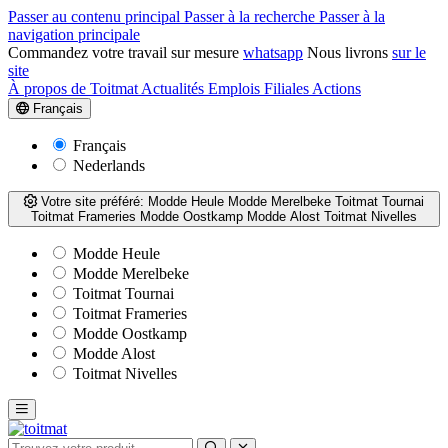
Passer au contenu principal
Passer à la recherche
Passer à la
navigation principale
Commandez votre travail sur mesure
whatsapp
Nous livrons
sur le
site
À propos de Toitmat
Actualités
Emplois
Filiales
Actions
Français
Français
Nederlands
Votre site préféré:
Modde Heule
Modde Merelbeke
Toitmat Tournai
Toitmat Frameries
Modde Oostkamp
Modde Alost
Toitmat Nivelles
Modde Heule
Modde Merelbeke
Toitmat Tournai
Toitmat Frameries
Modde Oostkamp
Modde Alost
Toitmat Nivelles